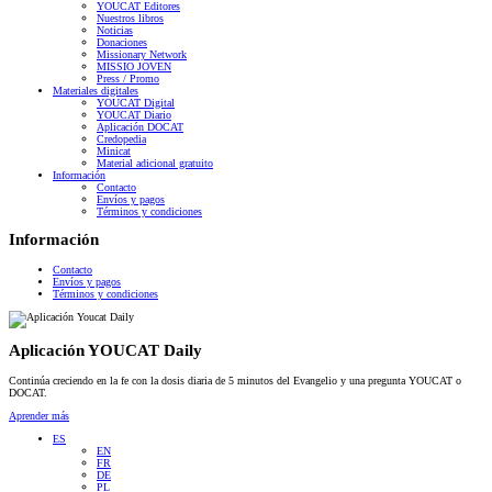
YOUCAT Editores
Nuestros libros
Noticias
Donaciones
Missionary Network
MISSIO JOVEN
Press / Promo
Materiales digitales
YOUCAT Digital
YOUCAT Diario
Aplicación DOCAT
Credopedia
Minicat
Material adicional gratuito
Información
Contacto
Envíos y pagos
Términos y condiciones
Información
Contacto
Envíos y pagos
Términos y condiciones
Aplicación YOUCAT Daily
Continúa creciendo en la fe con la dosis diaria de 5 minutos del Evangelio y una pregunta YOUCAT o
DOCAT.
Aprender más
ES
EN
FR
DE
PL