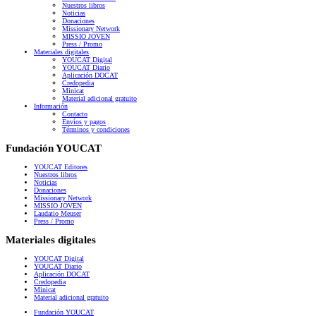
Nuestros libros
Noticias
Donaciones
Missionary Network
MISSIO JOVEN
Press / Promo
Materiales digitales
YOUCAT Digital
YOUCAT Diario
Aplicación DOCAT
Credopedia
Minicat
Material adicional gratuito
Información
Contacto
Envíos y pagos
Términos y condiciones
Fundación YOUCAT
YOUCAT Editores
Nuestros libros
Noticias
Donaciones
Missionary Network
MISSIO JOVEN
Laudatio Meuser
Press / Promo
Materiales digitales
YOUCAT Digital
YOUCAT Diario
Aplicación DOCAT
Credopedia
Minicat
Material adicional gratuito
Fundación YOUCAT