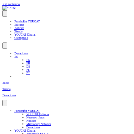
Ir al contenido
Fundación YOUCAT
Editores
Noticias
Tienda
YOUCAT Digital
Credopedia
Donaciones
ES
EN
FR
DE
PL
PT
Inicio
Tienda
Donaciones
Fundación YOUCAT
YOUCAT Editores
Nuestros libros
Noticias
Missionary Network
Donaciones
YOUCAT Digital
Aplicación DOCAT