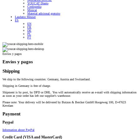
YOUCAT Diario
Credopedia
Minicat
Material adicional gratuito
Laudatio Meuser
ES
EN
FR
DE
PL
PT
Envíos y pagos
Envíos y pagos
Shipping
We ship to the following countries: Germany, Austria and Switzerland.
Shipping in Germany is free of charge.
Shipment is by post, by DPD or DHL. You will automatically receive an e-mail with shipping information
as soon as your order has left our supplier's warehouse.
Please note: Your delivery will be delivered by Butzon & Bercker GmbH Hoogeweg 100, D-47623
Kevelaer.
Payment
Paypal
Information about PayPal
Credit Card (VISA and MasterCard)