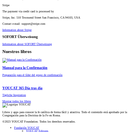
Stripe
The payment via credit card is processed by
Stripe, Inc. 510 Townsend Street San Francisco, CA 94103, USA
Contact e-mail: support@stripe.com
Information about Stripe
SOFORT Überweisung
Information about SOFORT Überweisung
Nuestros libros
Manual para la Confirmación
Preparación para el líder del grupo de confirmación
YOUCAT 365 Día tras día
Tägliche Inspiration
Mostrar todos los libros
Libros y apps para conocer la fe católica de forma fácil y atractiva. Todo el contenido está aprobado por la
Congregación para la Doctrina de la Fe en Roma.
©2023 YOUCAT Foundation. Todos los derechos reservados.
Fundación YOUCAT
YOUCAT Editores