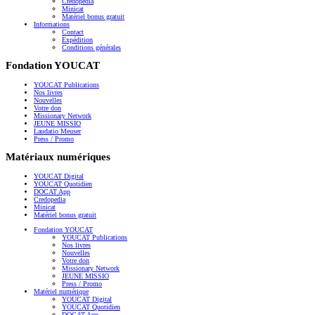
Credopedia
Minicat
Matériel bonus gratuit
Informations
Contact
Expédition
Conditions générales
Fondation YOUCAT
YOUCAT Publications
Nos livres
Nouvelles
Votre don
Missionary Network
JEUNE MISSIO
Laudatio Meuser
Press / Promo
Matériaux numériques
YOUCAT Digital
YOUCAT Quotidien
DOCAT App
Credopedia
Minicat
Matériel bonus gratuit
Fondation YOUCAT
YOUCAT Publications
Nos livres
Nouvelles
Votre don
Missionary Network
JEUNE MISSIO
Press / Promo
Matériel numérique
YOUCAT Digital
YOUCAT Quotidien
DOCAT App