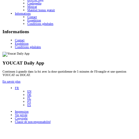
Credopedia
Minicat
Matériel bonus gratuit
Informations
Contact
Expédition
Conditions générales
Informations
Contact
Expédition
Conditions générales
YOUCAT Daily App
Continuez à grandir dans la foi avec la dose quotidienne de 5 minutes de l'Evangile et une question
YOUCAT ou DOCAT.
En savoir plus
FR
EN
DE
PL
PT
ES
Impression
Vie privée
Copyright
Clause de non-responsabilité