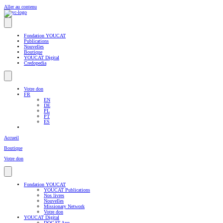
Aller au contenu
Fondation YOUCAT
Publications
Nouvelles
Boutique
YOUCAT Digital
Credopedia
Votre don
FR
EN
DE
PL
PT
ES
Accueil
Boutique
Votre don
Fondation YOUCAT
YOUCAT Publications
Nos livres
Nouvelles
Missionary Network
Votre don
YOUCAT Digital
DOCAT App