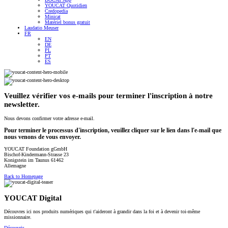
YOUCAT Quotidien
Credopedia
Minicat
Matériel bonus gratuit
Laudatio Meuser
FR
EN
DE
PL
PT
ES
Veuillez vérifier vos e-mails pour terminer l'inscription à notre
newsletter.
Nous devons confirmer votre adresse e-mail.
Pour terminer le processus d'inscription, veuillez cliquer sur le lien dans l'e-mail que
nous venons de vous envoyer.
YOUCAT Foundation gGmbH
Bischof-Kindermann-Strasse 23
Konigstein im Taunus 61462
Allemagne
Back to Homepage
YOUCAT Digital
Découvres ici nos produits numériques qui t'aideront à grandir dans la foi et à devenir toi-même
missionnaire.
Découvrir