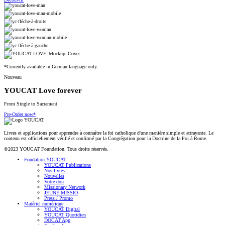
*Currently available in German language only.
Nouveau
YOUCAT Love forever
From Single to Sacrament
Pre-Order now*
Livres et applications pour apprendre à connaître la foi catholique d'une manière simple et attrayante. Le
contenu est officiellement vérifié et confirmé par la Congrégation pour la Doctrine de la Foi à Rome.
©2023 YOUCAT Foundation. Tous droits réservés.
Fondation YOUCAT
YOUCAT Publications
Nos livres
Nouvelles
Votre don
Missionary Network
JEUNE MISSIO
Press / Promo
Matériel numérique
YOUCAT Digital
YOUCAT Quotidien
DOCAT App