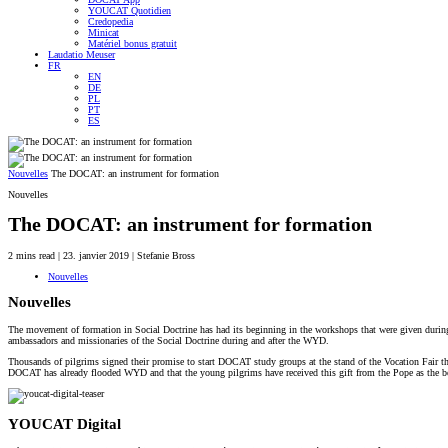
YOUCAT Quotidien
Credopedia
Minicat
Matériel bonus gratuit
Laudatio Meuser
FR
EN
DE
PL
PT
ES
Nouvelles
The DOCAT: an instrument for formation
Nouvelles
The DOCAT: an instrument for formation
2
mins read
| 23. janvier 2019 | Stefanie Bross
Nouvelles
Nouvelles
The movement of formation in Social Doctrine has had its beginning in the workshops that were given duri
ambassadors and missionaries of the Social Doctrine during and after the WYD.
Thousands of pilgrims signed their promise to start DOCAT study groups at the stand of the Vocation Fair t
DOCAT has already flooded WYD and that the young pilgrims have received this gift from the Pope as the be
YOUCAT Digital