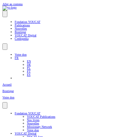
Aller au contenu
Fondation YOUCAT
Publications
Nouvelles
Boutique
YOUCAT Digital
Credopedia
Votre don
FR
EN
DE
PL
PT
ES
Accueil
Boutique
Votre don
Fondation YOUCAT
YOUCAT Publications
Nos livres
Nouvelles
Missionary Network
Votre don
YOUCAT Digital
DOCAT App