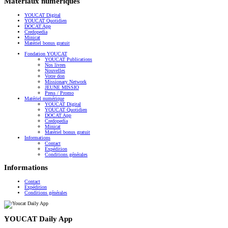
Matériaux numériques
YOUCAT Digital
YOUCAT Quotidien
DOCAT App
Credopedia
Minicat
Matériel bonus gratuit
Fondation YOUCAT
YOUCAT Publications
Nos livres
Nouvelles
Votre don
Missionary Network
JEUNE MISSIO
Press / Promo
Matériel numérique
YOUCAT Digital
YOUCAT Quotidien
DOCAT App
Credopedia
Minicat
Matériel bonus gratuit
Informations
Contact
Expédition
Conditions générales
Informations
Contact
Expédition
Conditions générales
YOUCAT Daily App