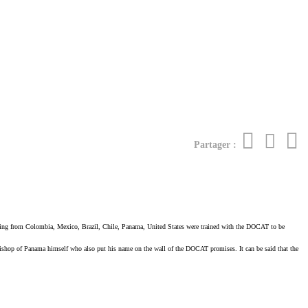
Partager :
ming from Colombia, Mexico, Brazil, Chile, Panama, United States were trained with the DOCAT to be
hbishop of Panama himself who also put his name on the wall of the DOCAT promises. It can be said that the