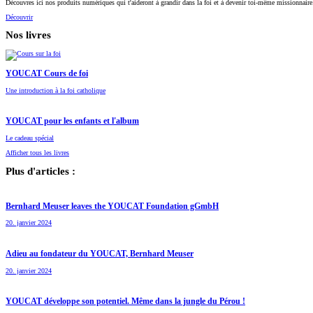
Découvres ici nos produits numériques qui t'aideront à grandir dans la foi et à devenir toi-même missionnaire
Découvrir
Nos livres
YOUCAT Cours de foi
Une introduction à la foi catholique
YOUCAT pour les enfants et l'album
Le cadeau spécial
Afficher tous les livres
Plus d'articles :
Bernhard Meuser leaves the YOUCAT Foundation gGmbH
20. janvier 2024
Adieu au fondateur du YOUCAT, Bernhard Meuser
20. janvier 2024
YOUCAT développe son potentiel. Même dans la jungle du Pérou !