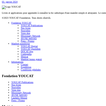
03. janvier 2024
Livres et applications pour apprendre à connaître la foi catholique d'une manière simple et attrayante. Le con
©2023 YOUCAT Foundation. Tous droits réservés.
Fondation YOUCAT
YOUCAT Publications
Nos livres
Nouvelles
Votre don
Missionary Network
JEUNE MISSIO
Press / Promo
Matériel numérique
YOUCAT Digital
YOUCAT Quotidien
DOCAT App
Credopedia
Minicat
Matériel bonus gratuit
Informations
Contact
Expédition
Conditions générales
Fondation YOUCAT
YOUCAT Publications
Nos livres
Nouvelles
Votre don
Missionary Network
JEUNE MISSIO
Laudatio Meuser
Press / Promo