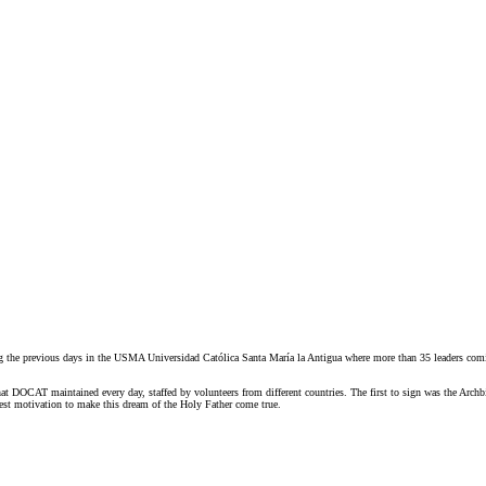
ng the previous days in the USMA Universidad Católica Santa María la Antigua where more than 35 leaders co
hat DOCAT maintained every day, staffed by volunteers from different countries. The first to sign was the Arc
st motivation to make this dream of the Holy Father come true.