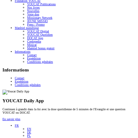
Fondation YOUCAT
YOUCAT Publications
Nos livres
Nouvelles
Votre don
Missionary Network
JEUNE MISSIO
Press / Promo
Matériel numérique
YOUCAT Digital
YOUCAT Quotidien
DOCAT App
Credopedia
Minicat
Matériel bonus gratuit
Informations
Contact
Expédition
Conditions générales
Informations
Contact
Expédition
Conditions générales
YOUCAT Daily App
Continuez à grandir dans la foi avec la dose quotidienne de 5 minutes de l'Evangile et une question
YOUCAT ou DOCAT.
En savoir plus
FR
EN
DE
PL