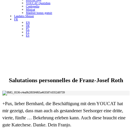
YOUCAT Quotidien
Credopedia
Minicat
Matériel bonus gratuit
Laudatio Meuser
FR
EN
DE
PL
PT
ES
Salutations personnelles de
Franz-Josef Roth
+Pax, lieber Bernhard, die Beschäftigung mit dem YOUCAT hat
mir gezeigt, dass man auch als gestandener Seelsorger eine dritte,
vierte, fünfte … Bekehrung erleben kann. Auch diese braucht eine
gute Katechese. Danke. Dein Franjo.