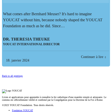
What comes after Bernhard Meuser? It's hard to imagine
YOUCAT without him, because nobody shaped the YOUCAT
Foundation as much as he did. Since…
DR. THERESIA THEUKE
YOUCAT INTERNATIONAL DIRECTOR
Continuer à lire
18. janvier 2024
Back to all greetings
Livres et applications pour apprendre à connaître la foi catholique d'une manière simple et attrayante. Le
contenu est officiellement vérifié et confirmé par la Congrégation pour la Doctrine de la Foi à Rome.
©2023 YOUCAT Foundation. Tous droits réservés.
Fondation YOUCAT