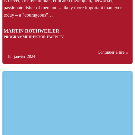
A clever, creative thinker, educated theologian, networker,
passionate fisher of men and – likely more important than ever
today – a "courageous"…
MARTIN ROTHWEILER
PROGRAMMDIREKTOR EWTN.TV
Continuer à lire
18. janvier 2024