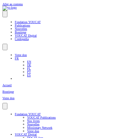
Aller au contenu
Fondation YOUCAT
Publications
Nouvelles
Boutique
YOUCAT Digital
Credopedia
Votre don
FR
EN
DE
PL
PT
ES
Accueil
Boutique
Votre don
Fondation YOUCAT
YOUCAT Publications
Nos livres
Nouvelles
Missionary Network
Votre don
YOUCAT Digital
DOCAT App