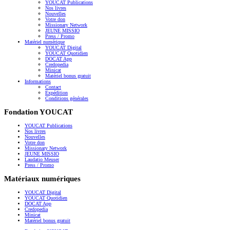
YOUCAT Publications
Nos livres
Nouvelles
Votre don
Missionary Network
JEUNE MISSIO
Press / Promo
Matériel numérique
YOUCAT Digital
YOUCAT Quotidien
DOCAT App
Credopedia
Minicat
Matériel bonus gratuit
Informations
Contact
Expédition
Conditions générales
Fondation YOUCAT
YOUCAT Publications
Nos livres
Nouvelles
Votre don
Missionary Network
JEUNE MISSIO
Laudatio Meuser
Press / Promo
Matériaux numériques
YOUCAT Digital
YOUCAT Quotidien
DOCAT App
Credopedia
Minicat
Matériel bonus gratuit