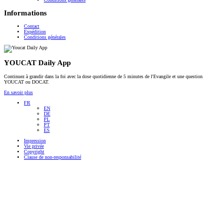
Informations
Contact
Expédition
Conditions générales
YOUCAT Daily App
Continuez à grandir dans la foi avec la dose quotidienne de 5 minutes de l'Evangile et une question
YOUCAT ou DOCAT.
En savoir plus
FR
EN
DE
PL
PT
ES
Impression
Vie privée
Copyright
Clause de non-responsabilité