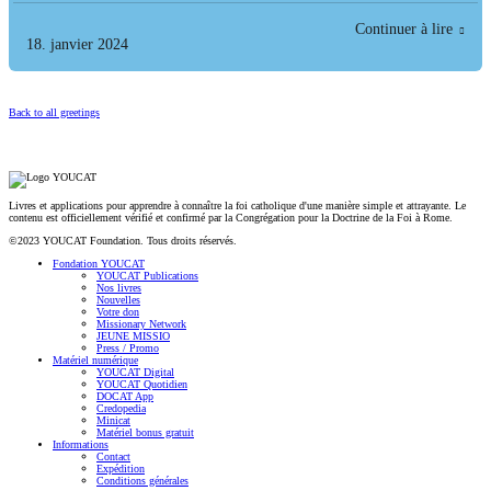
Continuer à lire
18. janvier 2024
Back to all greetings
Livres et applications pour apprendre à connaître la foi catholique d'une manière simple et attrayante. Le
contenu est officiellement vérifié et confirmé par la Congrégation pour la Doctrine de la Foi à Rome.
©2023 YOUCAT Foundation. Tous droits réservés.
Fondation YOUCAT
YOUCAT Publications
Nos livres
Nouvelles
Votre don
Missionary Network
JEUNE MISSIO
Press / Promo
Matériel numérique
YOUCAT Digital
YOUCAT Quotidien
DOCAT App
Credopedia
Minicat
Matériel bonus gratuit
Informations
Contact
Expédition
Conditions générales