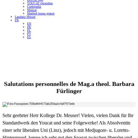
YOUCAT Quotidien
Credopedia
Minicat
Matériel bonus gratuit
Laudatio Meuser
FR
EN
DE
PL
PT
ES
Salutations personnelles de
Mag.a theol. Barbara
Fürlinger
Sehr geehrter Herr Kollege Dr. Meuser! Vielen, vielen Dank für Ihr
Standardwerk den Youcat und seine Folgewerke! Als Absolventin
einer sehr liberalen Uni (Linz), jedoch mit Medjugore- u. Loretto-
Hintergrund, kenne ich sehr gut den Spagat zwischen liberaler und