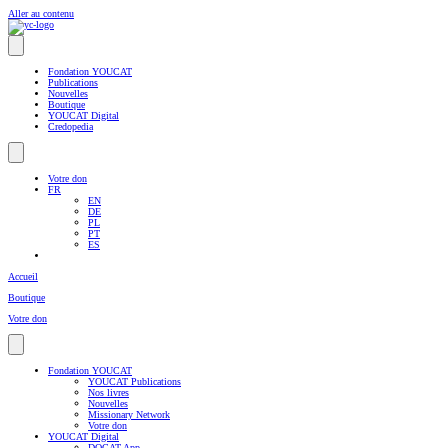
Aller au contenu
Fondation YOUCAT
Publications
Nouvelles
Boutique
YOUCAT Digital
Credopedia
Votre don
FR
EN
DE
PL
PT
ES
Accueil
Boutique
Votre don
Fondation YOUCAT
YOUCAT Publications
Nos livres
Nouvelles
Missionary Network
Votre don
YOUCAT Digital
DOCAT App