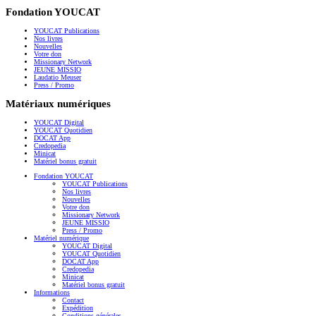
Fondation YOUCAT
YOUCAT Publications
Nos livres
Nouvelles
Votre don
Missionary Network
JEUNE MISSIO
Laudatio Meuser
Press / Promo
Matériaux numériques
YOUCAT Digital
YOUCAT Quotidien
DOCAT App
Credopedia
Minicat
Matériel bonus gratuit
Fondation YOUCAT
YOUCAT Publications
Nos livres
Nouvelles
Votre don
Missionary Network
JEUNE MISSIO
Press / Promo
Matériel numérique
YOUCAT Digital
YOUCAT Quotidien
DOCAT App
Credopedia
Minicat
Matériel bonus gratuit
Informations
Contact
Expédition
Conditions générales