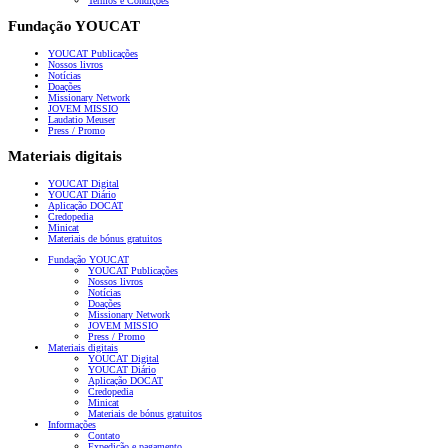
Termos e Condições
Fundação YOUCAT
YOUCAT Publicações
Nossos livros
Notícias
Doações
Missionary Network
JOVEM MISSIO
Laudatio Meuser
Press / Promo
Materiais digitais
YOUCAT Digital
YOUCAT Diário
Aplicação DOCAT
Credopedia
Minicat
Materiais de bónus gratuitos
Fundação YOUCAT
YOUCAT Publicações
Nossos livros
Notícias
Doações
Missionary Network
JOVEM MISSIO
Press / Promo
Materiais digitais
YOUCAT Digital
YOUCAT Diário
Aplicação DOCAT
Credopedia
Minicat
Materiais de bónus gratuitos
Informações
Contato
Expedição e pagamento