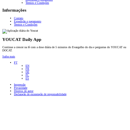
Termos e Condições
Informações
Contato
Expedição e pagamento
Termos e Condições
YOUCAT Daily App
Continue a crescer na fé com a dose diária de 5 minutos do Evangelho do dia e perguntas do YOUCAT ou
DOCAT.
Saiba mais
PT
EN
FR
DE
PL
ES
Impressão
Privacidade
Direitos de autor
Declaração de exoneração de responsabilidade