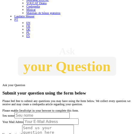
YOUCAT Diário
Credopedia
Minicat
Materiais de bónus gratuitos
Laudatio Meuser
PT
EN
FR
DE
PL
ES
Ask
your Question
Ask your Question
Submit your question using the form below
Please feel free to submit any questions you may have using the form below. We collect every question we
receive and may create a credopedia article regarding your question.
Please enable JavaScript in your browser to complete this form.
Seu nome
Your Mail Adress