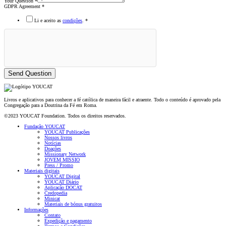
Your Question
*
GDPR Agreement
*
Li e aceito as
condições
.
*
Send Question
Livros e aplicativos para conhecer a fé católica de maneira fácil e atraente. Todo o conteúdo é aprovado pela
Congregação para a Doutrina da Fé em Roma.
©2023 YOUCAT Foundation. Todos os direitos reservados.
Fundação YOUCAT
YOUCAT Publicações
Nossos livros
Notícias
Doações
Missionary Network
JOVEM MISSIO
Press / Promo
Materiais digitais
YOUCAT Digital
YOUCAT Diário
Aplicação DOCAT
Credopedia
Minicat
Materiais de bónus gratuitos
Informações
Contato
Expedição e pagamento