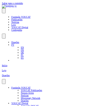
Saltar para o conteúdo
Fundação YOUCAT
Publicações
Notícias
Loja
YOUCAT Digital
Credopedia
Doações
PT
EN
FR
DE
PL
ES
Início
Loja
Doações
Fundação YOUCAT
YOUCAT Publicações
Nossos livros
Notícias
Missionary Network
Doações
YOUCAT Digital
Aplicação DOCAT