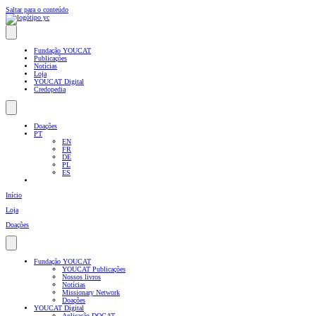
Saltar para o conteúdo
Fundação YOUCAT
Publicações
Notícias
Loja
YOUCAT Digital
Credopedia
Doações
PT
EN
FR
DE
PL
ES
Início
Loja
Doações
Fundação YOUCAT
YOUCAT Publicações
Nossos livros
Notícias
Missionary Network
Doações
YOUCAT Digital
Aplicação DOCAT