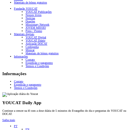
Materiais de bónus gratuitos
Fundação YOUCAT
YOUCAT Publicações
Nossos livros
Notícias
Doações
Missionary Network
JOVEM MISSIO
Press / Promo
Materiais digitais
YOUCAT Digital
YOUCAT Diário
Aplicação DOCAT
Credopedia
Minicat
Materiais de bónus gratuitos
Informações
Contato
Expedição e pagamento
Termos e Condições
Informações
Contato
Expedição e pagamento
Termos e Condições
YOUCAT Daily App
Continue a crescer na fé com a dose diária de 5 minutos do Evangelho do dia e perguntas do YOUCAT ou
DOCAT.
Saiba mais
PT
EN