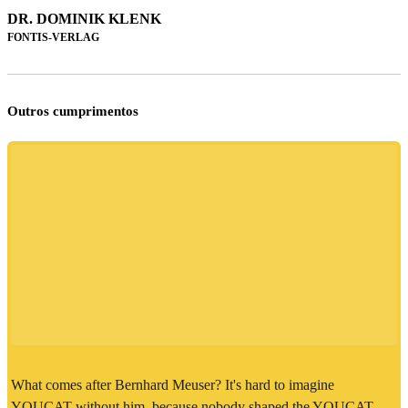
DR. DOMINIK KLENK
FONTIS-VERLAG
Outros cumprimentos
What comes after Bernhard Meuser? It's hard to imagine
YOUCAT without him, because nobody shaped the YOUCAT