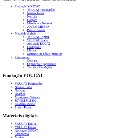
Fundação YOUCAT
YOUCAT Publicações
Nossos livros
Notícias
Doações
Missionary Network
JOVEM MISSIO
Press / Promo
Materiais digitais
YOUCAT Digital
YOUCAT Diário
Aplicação DOCAT
Credopedia
Minicat
Materiais de bónus gratuitos
Informações
Contato
Expedição e pagamento
Termos e Condições
Fundação YOUCAT
YOUCAT Publicações
Nossos livros
Notícias
Doações
Missionary Network
JOVEM MISSIO
Laudatio Meuser
Press / Promo
Materiais digitais
YOUCAT Digital
YOUCAT Diário
Aplicação DOCAT
Credopedia
Minicat