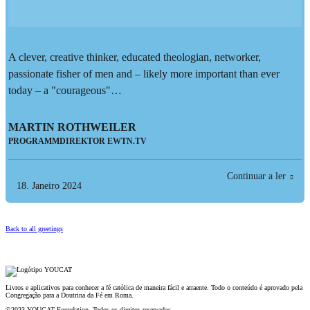
A clever, creative thinker, educated theologian, networker,
passionate fisher of men and – likely more important than ever
today – a "courageous"…
MARTIN ROTHWEILER
PROGRAMMDIREKTOR EWTN.TV
Continuar a ler
18. Janeiro 2024
Back to all greetings
Livros e aplicativos para conhecer a fé católica de maneira fácil e atraente. Todo o conteúdo é aprovado pela
Congregação para a Doutrina da Fé em Roma.
©2023 YOUCAT Foundation. Todos os direitos reservados.