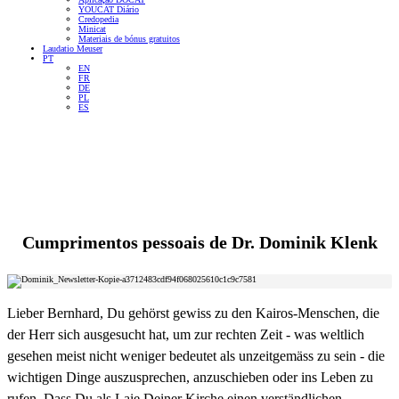
YOUCAT Diário
Credopedia
Minicat
Materiais de bónus gratuitos
Laudatio Meuser
PT
EN
FR
DE
PL
ES
Cumprimentos pessoais de
Dr. Dominik Klenk
Lieber Bernhard, Du gehörst gewiss zu den Kairos-Menschen, die
der Herr sich ausgesucht hat, um zur rechten Zeit - was weltlich
gesehen meist nicht weniger bedeutet als unzeitgemäss zu sein - die
wichtigen Dinge auszusprechen, anzuschieben oder ins Leben zu
rufen. Dass Du als Laie Deiner Kirche einen verständlichen