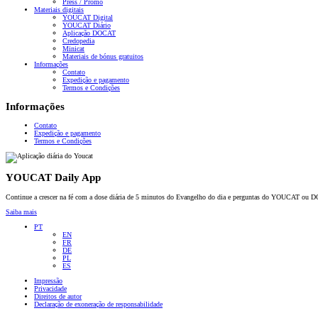
Press / Promo
Materiais digitais
YOUCAT Digital
YOUCAT Diário
Aplicação DOCAT
Credopedia
Minicat
Materiais de bónus gratuitos
Informações
Contato
Expedição e pagamento
Termos e Condições
Informações
Contato
Expedição e pagamento
Termos e Condições
YOUCAT Daily App
Continue a crescer na fé com a dose diária de 5 minutos do Evangelho do dia e perguntas do YOUCAT ou 
Saiba mais
PT
EN
FR
DE
PL
ES
Impressão
Privacidade
Direitos de autor
Declaração de exoneração de responsabilidade