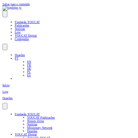
Saltar para o conteúdo
Fundação YOUCAT
Publicações
Notícias
Loja
YOUCAT Digital
Credopedia
Doações
PT
EN
FR
DE
PL
ES
Início
Loja
Doações
Fundação YOUCAT
YOUCAT Publicações
Nossos livros
Notícias
Missionary Network
Doações
YOUCAT Digital
Aplicação DOCAT