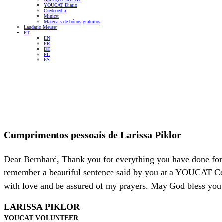
YOUCAT Diário
Credopedia
Minicat
Materiais de bónus gratuitos
Laudatio Meuser
PT
EN
FR
DE
PL
ES
Cumprimentos pessoais de
Larissa Piklor
Dear Bernhard, Thank you for everything you have done for
remember a beautiful sentence said by you at a YOUCAT Confe
with love and be assured of my prayers. May God bless you
LARISSA PIKLOR
YOUCAT VOLUNTEER