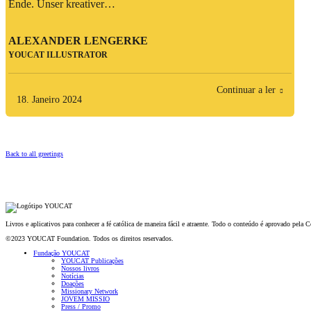
Ende. Unser kreativer…
ALEXANDER LENGERKE
YOUCAT ILLUSTRATOR
Continuar a ler
18. Janeiro 2024
Back to all greetings
Livros e aplicativos para conhecer a fé católica de maneira fácil e atraente. Todo o conteúdo é aprovado pel
©2023 YOUCAT Foundation. Todos os direitos reservados.
Fundação YOUCAT
YOUCAT Publicações
Nossos livros
Notícias
Doações
Missionary Network
JOVEM MISSIO
Press / Promo