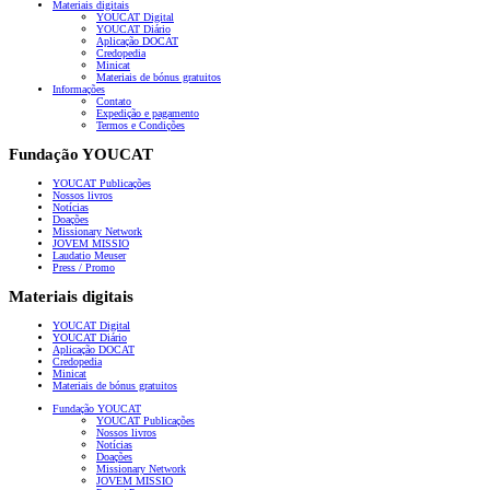
Materiais digitais
YOUCAT Digital
YOUCAT Diário
Aplicação DOCAT
Credopedia
Minicat
Materiais de bónus gratuitos
Informações
Contato
Expedição e pagamento
Termos e Condições
Fundação YOUCAT
YOUCAT Publicações
Nossos livros
Notícias
Doações
Missionary Network
JOVEM MISSIO
Laudatio Meuser
Press / Promo
Materiais digitais
YOUCAT Digital
YOUCAT Diário
Aplicação DOCAT
Credopedia
Minicat
Materiais de bónus gratuitos
Fundação YOUCAT
YOUCAT Publicações
Nossos livros
Notícias
Doações
Missionary Network
JOVEM MISSIO