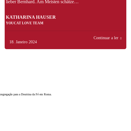
lieber Bernhard. Am Meisten schätze…
KATHARINA HAUSER
YOUCAT LOVE TEAM
Continuar a ler
18. Janeiro 2024
a Congregação para a Doutrina da Fé em Roma.