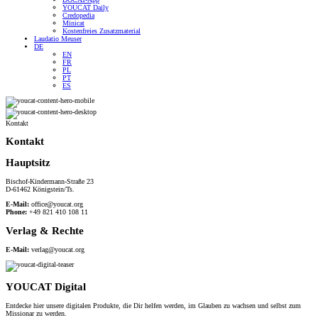
YOUCAT Daily
Credopedia
Minicat
Kostenfreies Zusatzmaterial
Laudatio Meuser
DE
EN
FR
PL
PT
ES
Kontakt
Kontakt
Hauptsitz
Bischof-Kindermann-Straße 23
D-61462 Königstein/Ts.
E-Mail:
office@youcat.org
Phone:
+49 821 410 108 11
Verlag & Rechte
E-Mail:
verlag@youcat.org
YOUCAT Digital
Entdecke hier unsere digitalen Produkte, die Dir helfen werden, im Glauben zu wachsen und selbst zum
Missionar zu werden.