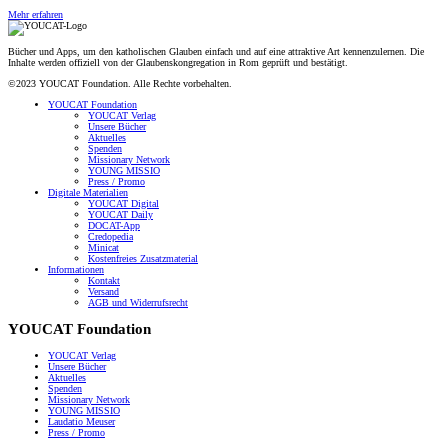
Mehr erfahren
Bücher und Apps, um den katholischen Glauben einfach und auf eine attraktive Art kennenzulernen. Die
Inhalte werden offiziell von der Glaubenskongregation in Rom geprüft und bestätigt.
©2023 YOUCAT Foundation. Alle Rechte vorbehalten.
YOUCAT Foundation
YOUCAT Verlag
Unsere Bücher
Aktuelles
Spenden
Missionary Network
YOUNG MISSIO
Press / Promo
Digitale Materialien
YOUCAT Digital
YOUCAT Daily
DOCAT-App
Credopedia
Minicat
Kostenfreies Zusatzmaterial
Informationen
Kontakt
Versand
AGB und Widerrufsrecht
YOUCAT Foundation
YOUCAT Verlag
Unsere Bücher
Aktuelles
Spenden
Missionary Network
YOUNG MISSIO
Laudatio Meuser
Press / Promo