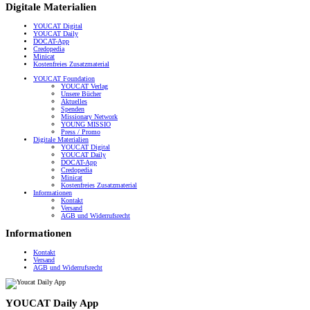
Digitale Materialien
YOUCAT Digital
YOUCAT Daily
DOCAT-App
Credopedia
Minicat
Kostenfreies Zusatzmaterial
YOUCAT Foundation
YOUCAT Verlag
Unsere Bücher
Aktuelles
Spenden
Missionary Network
YOUNG MISSIO
Press / Promo
Digitale Materialien
YOUCAT Digital
YOUCAT Daily
DOCAT-App
Credopedia
Minicat
Kostenfreies Zusatzmaterial
Informationen
Kontakt
Versand
AGB und Widerrufsrecht
Informationen
Kontakt
Versand
AGB und Widerrufsrecht
YOUCAT Daily App