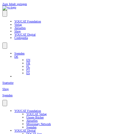
Zum Inhalt springen
YOUCAT Foundation
Verlag
Aktuelles
Shop
YOUCAT Digital
Credopedia
Spenden
DE
EN
FR
PL
PT
ES
Startseite
Shop
Spenden
YOUCAT Foundation
YOUCAT Verlag
Unsere Bücher
Aktuelles
Missionary Network
Spenden
YOUCAT Digital
DOCAT-App