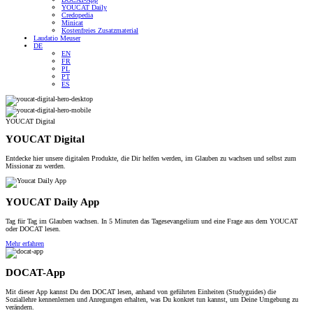
YOUCAT Daily
Credopedia
Minicat
Kostenfreies Zusatzmaterial
Laudatio Meuser
DE
EN
FR
PL
PT
ES
YOUCAT Digital
YOUCAT Digital
Entdecke hier unsere digitalen Produkte, die Dir helfen werden, im Glauben zu wachsen und selbst zum
Missionar zu werden.
YOUCAT Daily App
Tag für Tag im Glauben wachsen. In 5 Minuten das Tagesevangelium und eine Frage aus dem YOUCAT
oder DOCAT lesen.
Mehr erfahren
DOCAT-App
Mit dieser App kannst Du den DOCAT lesen, anhand von geführten Einheiten (Studyguides) die
Soziallehre kennenlernen und Anregungen erhalten, was Du konkret tun kannst, um Deine Umgebung zu
verändern.