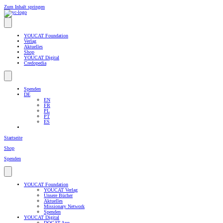
Zum Inhalt springen
YOUCAT Foundation
Verlag
Aktuelles
Shop
YOUCAT Digital
Credopedia
Spenden
DE
EN
FR
PL
PT
ES
Startseite
Shop
Spenden
YOUCAT Foundation
YOUCAT Verlag
Unsere Bücher
Aktuelles
Missionary Network
Spenden
YOUCAT Digital
DOCAT-App