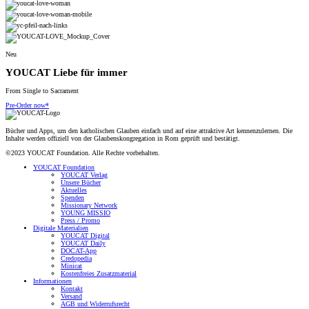
Neu
YOUCAT Liebe für immer
From Single to Sacrament
Pre-Order now*
Bücher und Apps, um den katholischen Glauben einfach und auf eine attraktive Art kennenzulernen. Die
Inhalte werden offiziell von der Glaubenskongregation in Rom geprüft und bestätigt.
©2023 YOUCAT Foundation. Alle Rechte vorbehalten.
YOUCAT Foundation
YOUCAT Verlag
Unsere Bücher
Aktuelles
Spenden
Missionary Network
YOUNG MISSIO
Press / Promo
Digitale Materialien
YOUCAT Digital
YOUCAT Daily
DOCAT-App
Credopedia
Minicat
Kostenfreies Zusatzmaterial
Informationen
Kontakt
Versand
AGB und Widerrufsrecht