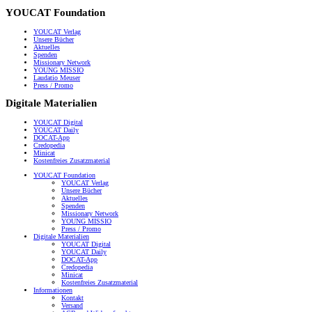
YOUCAT Foundation
YOUCAT Verlag
Unsere Bücher
Aktuelles
Spenden
Missionary Network
YOUNG MISSIO
Laudatio Meuser
Press / Promo
Digitale Materialien
YOUCAT Digital
YOUCAT Daily
DOCAT-App
Credopedia
Minicat
Kostenfreies Zusatzmaterial
YOUCAT Foundation
YOUCAT Verlag
Unsere Bücher
Aktuelles
Spenden
Missionary Network
YOUNG MISSIO
Press / Promo
Digitale Materialien
YOUCAT Digital
YOUCAT Daily
DOCAT-App
Credopedia
Minicat
Kostenfreies Zusatzmaterial
Informationen
Kontakt
Versand