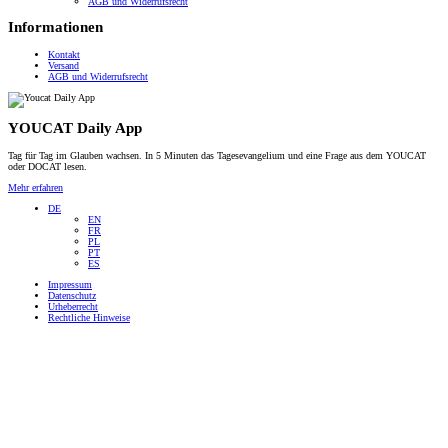
AGB und Widerrufsrecht
Informationen
Kontakt
Versand
AGB und Widerrufsrecht
YOUCAT Daily App
Tag für Tag im Glauben wachsen. In 5 Minuten das Tagesevangelium und eine Frage aus dem YOUCAT
oder DOCAT lesen.
Mehr erfahren
DE
EN
FR
PL
PT
ES
Impressum
Datenschutz
Urheberrecht
Rechtliche Hinweise