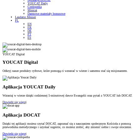
YOUCAT Daily
Credopedia
Minicat
Darmowe materiały bonusowe
Laudatio Meuser
PL
EN
FR
DE
PT
ES
YOUCAT Digital
YOUCAT Digital
Odkryj nasze produkty cyfrowe, które pomogą ci wzrastać w wierze i samemu stać się misjonarzem.
Aplikacja YOUCAT Daily
Wzrastaj w wierze dzięki codziennej 5-minutowej dawce Ewangelii oraz pytań z YOUCAT lub DOCAT.
Dowiedz się więcej
Aplikacja DOCAT
Dzięki tej aplikacji możesz czytać DOCAT, zapoznać się z nauczaniem społecznym Kościoła z pomocą
przewodnika metodycznego i uzyskać sugestie, co możesz zrobić, aby zmienić siebie i swoje otoczenie.
Dowiedz się więcej