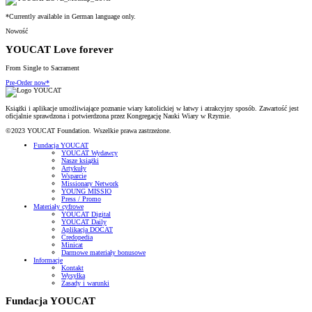
*Currently available in German language only.
Nowość
YOUCAT Love forever
From Single to Sacrament
Pre-Order now*
Książki i aplikacje umożliwiające poznanie wiary katolickiej w łatwy i atrakcyjny sposób. Zawartość jest
oficjalnie sprawdzona i potwierdzona przez Kongregację Nauki Wiary w Rzymie.
©2023 YOUCAT Foundation. Wszelkie prawa zastrzeżone.
Fundacja YOUCAT
YOUCAT Wydawcy
Nasze książki
Artykuły
Wsparcie
Missionary Network
YOUNG MISSIO
Press / Promo
Materiały cyfrowe
YOUCAT Digital
YOUCAT Daily
Aplikacja DOCAT
Credopedia
Minicat
Darmowe materiały bonusowe
Informacje
Kontakt
Wysyłka
Zasady i warunki
Fundacja YOUCAT