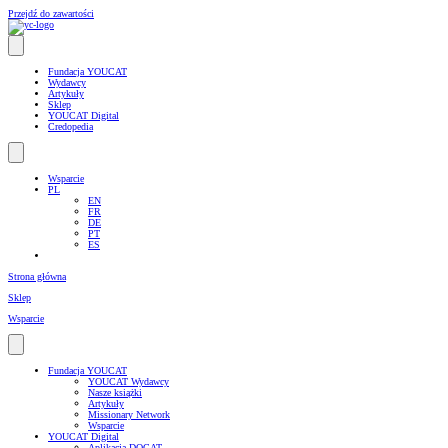
Przejdź do zawartości
Fundacja YOUCAT
Wydawcy
Artykuły
Sklep
YOUCAT Digital
Credopedia
Wsparcie
PL
EN
FR
DE
PT
ES
Strona główna
Sklep
Wsparcie
Fundacja YOUCAT
YOUCAT Wydawcy
Nasze książki
Artykuły
Missionary Network
Wsparcie
YOUCAT Digital
Aplikacja DOCAT