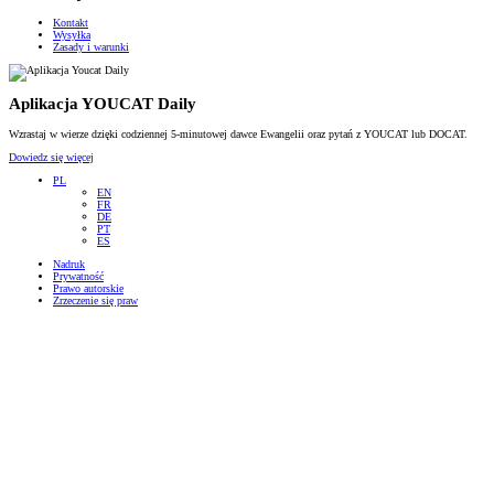
Kontakt
Wysyłka
Zasady i warunki
Aplikacja YOUCAT Daily
Wzrastaj w wierze dzięki codziennej 5-minutowej dawce Ewangelii oraz pytań z YOUCAT lub DOCAT.
Dowiedz się więcej
PL
EN
FR
DE
PT
ES
Nadruk
Prywatność
Prawo autorskie
Zrzeczenie się praw