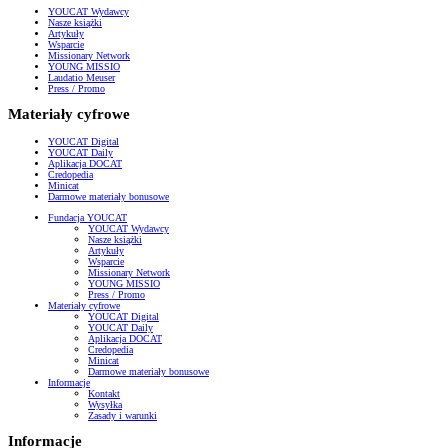
YOUCAT Wydawcy
Nasze książki
Artykuły
Wsparcie
Missionary Network
YOUNG MISSIO
Laudatio Meuser
Press / Promo
Materiały cyfrowe
YOUCAT Digital
YOUCAT Daily
Aplikacja DOCAT
Credopedia
Minicat
Darmowe materiały bonusowe
Fundacja YOUCAT
YOUCAT Wydawcy
Nasze książki
Artykuły
Wsparcie
Missionary Network
YOUNG MISSIO
Press / Promo
Materiały cyfrowe
YOUCAT Digital
YOUCAT Daily
Aplikacja DOCAT
Credopedia
Minicat
Darmowe materiały bonusowe
Informacje
Kontakt
Wysyłka
Zasady i warunki
Informacje