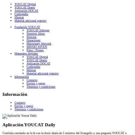
YOUCAT Digital
YOUCAT Diario
Aplicación DOCAT
Credopedia
Minicat
Material adicional gratuito
Fundación YOUCAT
YOUCAT Editores
Nuestros libros
Noticias
Donaciones
Missionary Network
MISSIO JOVEN
Press / Promo
Materiales digitales
YOUCAT Digital
YOUCAT Diario
Aplicación DOCAT
Credopedia
Minicat
Material adicional gratuito
Información
Contacto
Envíos y pagos
Términos y condiciones
Información
Contacto
Envíos y pagos
Términos y condiciones
Aplicación YOUCAT Daily
Continúa creciendo en la fe con la dosis diaria de 5 minutos del Evangelio y una pregunta YOUCAT o