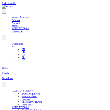
Ir al contenido
Fundación YOUCAT
Editores
Noticias
Tienda
YOUCAT Digital
Credopedia
Donaciones
ES
EN
FR
DE
PL
PT
Inicio
Tienda
Donaciones
Fundación YOUCAT
YOUCAT Editores
Nuestros libros
Noticias
Missionary Network
Donaciones
YOUCAT Digital
Aplicación DOCAT