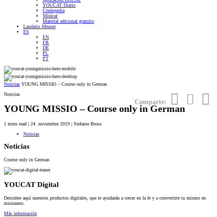
YOUCAT Diario
Credopedia
Minicat
Material adicional gratuito
Laudatio Meuser
ES
EN
FR
DE
PL
PT
Noticias
YOUNG MISSIO – Course only in German
Noticias
Comparte:
YOUNG MISSIO – Course only in German
1
mins read
| 24. noviembre 2019 | Stefanie Bross
Noticias
Noticias
Course only in German
YOUCAT Digital
Descubre aquí nuestros productos digitales, que te ayudarán a crecer en la fe y a convertirte tu mismo en
misionero.
Más información