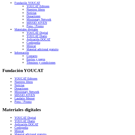
Fundación YOUCAT
YOUCAT Editores
Nuestros libros
Noticias
Donaciones
Missionary Network
MISSIO JOVEN
Press / Promo
Materiales digitales
YOUCAT Digital
YOUCAT Diario
Aplicación DOCAT
Credopedia
Minicat
Material adicional gratuito
Información
Contacto
Envíos y pagos
Términos y condiciones
Fundación YOUCAT
YOUCAT Editores
Nuestros libros
Noticias
Donaciones
Missionary Network
MISSIO JOVEN
Laudatio Meuser
Press / Promo
Materiales digitales
YOUCAT Digital
YOUCAT Diario
Aplicación DOCAT
Credopedia
Minicat
Material adicional gratuito