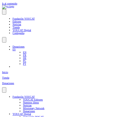
Ir al contenido
Fundación YOUCAT
Editores
Noticias
Tienda
YOUCAT Digital
Credopedia
Donaciones
ES
EN
FR
DE
PL
PT
Inicio
Tienda
Donaciones
Fundación YOUCAT
YOUCAT Editores
Nuestros libros
Noticias
Missionary Network
Donaciones
YOUCAT Digital
Aplicación DOCAT