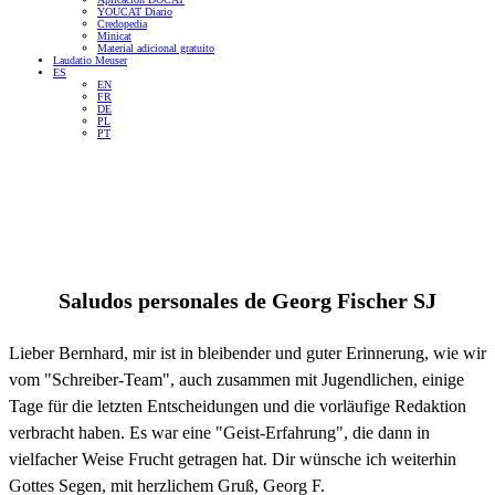
YOUCAT Diario
Credopedia
Minicat
Material adicional gratuito
Laudatio Meuser
ES
EN
FR
DE
PL
PT
Saludos personales de
Georg Fischer SJ
Lieber Bernhard, mir ist in bleibender und guter Erinnerung, wie wir
vom "Schreiber-Team", auch zusammen mit Jugendlichen, einige
Tage für die letzten Entscheidungen und die vorläufige Redaktion
verbracht haben. Es war eine "Geist-Erfahrung", die dann in
vielfacher Weise Frucht getragen hat. Dir wünsche ich weiterhin
Gottes Segen, mit herzlichem Gruß, Georg F.