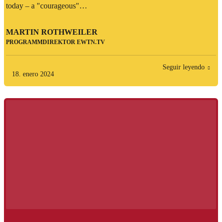
today – a "courageous"…
MARTIN ROTHWEILER
PROGRAMMDIREKTOR EWTN.TV
Seguir leyendo
18. enero 2024