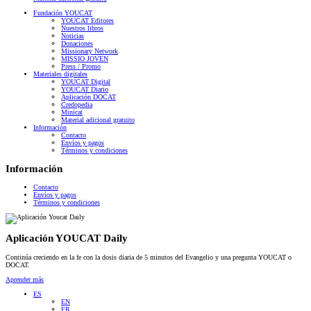
Fundación YOUCAT
YOUCAT Editores
Nuestros libros
Noticias
Donaciones
Missionary Network
MISSIO JOVEN
Press / Promo
Materiales digitales
YOUCAT Digital
YOUCAT Diario
Aplicación DOCAT
Credopedia
Minicat
Material adicional gratuito
Información
Contacto
Envíos y pagos
Términos y condiciones
Información
Contacto
Envíos y pagos
Términos y condiciones
Aplicación YOUCAT Daily
Continúa creciendo en la fe con la dosis diaria de 5 minutos del Evangelio y una pregunta YOUCAT o
DOCAT.
Aprender más
ES
EN
FR