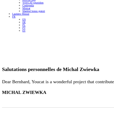
YOUCAT Quotidien
Credopedia
Minicat
Matériel bonus gratuit
Laudatio Meuser
FR
EN
DE
PL
PT
ES
Salutations personnelles de
Michal Zwiewka
Dear Bernhard, Youcat is a wonderful project that contribut
MICHAL ZWIEWKA