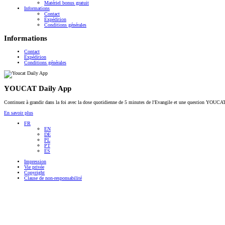
Matériel bonus gratuit
Informations
Contact
Expédition
Conditions générales
Informations
Contact
Expédition
Conditions générales
YOUCAT Daily App
Continuez à grandir dans la foi avec la dose quotidienne de 5 minutes de l'Evangile et une question YOU
En savoir plus
FR
EN
DE
PL
PT
ES
Impression
Vie privée
Copyright
Clause de non-responsabilité