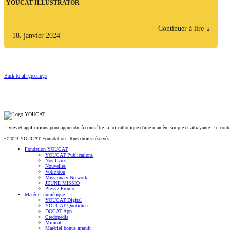
YOUCAT ILLUSTRATOR
Continuer à lire
18. janvier 2024
Back to all greetings
Livres et applications pour apprendre à connaître la foi catholique d'une manière simple et attrayante. Le con
©2023 YOUCAT Foundation. Tous droits réservés.
Fondation YOUCAT
YOUCAT Publications
Nos livres
Nouvelles
Votre don
Missionary Network
JEUNE MISSIO
Press / Promo
Matériel numérique
YOUCAT Digital
YOUCAT Quotidien
DOCAT App
Credopedia
Minicat
Matériel bonus gratuit