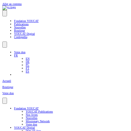
Aller au contenu
Fondation YOUCAT
Publications
Nouvelles
Boutique
YOUCAT Digital
Credopedia
Votre don
FR
EN
DE
PL
PT
ES
Accueil
Boutique
Votre don
Fondation YOUCAT
YOUCAT Publications
Nos livres
Nouvelles
Missionary Network
Votre don
YOUCAT Digital
DOCAT App