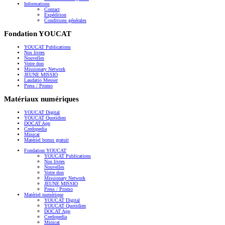
Informations
Contact
Expédition
Conditions générales
Fondation YOUCAT
YOUCAT Publications
Nos livres
Nouvelles
Votre don
Missionary Network
JEUNE MISSIO
Laudatio Meuser
Press / Promo
Matériaux numériques
YOUCAT Digital
YOUCAT Quotidien
DOCAT App
Credopedia
Minicat
Matériel bonus gratuit
Fondation YOUCAT
YOUCAT Publications
Nos livres
Nouvelles
Votre don
Missionary Network
JEUNE MISSIO
Press / Promo
Matériel numérique
YOUCAT Digital
YOUCAT Quotidien
DOCAT App
Credopedia
Minicat