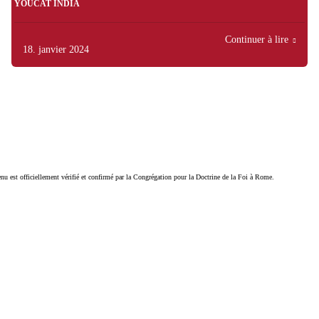
YOUCAT INDIA
Continuer à lire
18. janvier 2024
tenu est officiellement vérifié et confirmé par la Congrégation pour la Doctrine de la Foi à Rome.