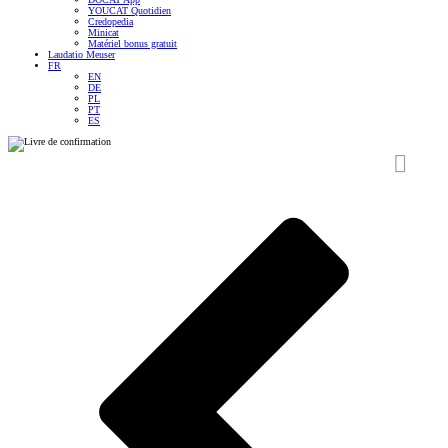
YOUCAT Quotidien
Credopedia
Minicat
Matériel bonus gratuit
Laudatio Meuser
FR
EN
DE
PL
PT
ES