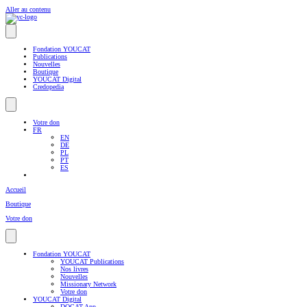
Aller au contenu
Fondation YOUCAT
Publications
Nouvelles
Boutique
YOUCAT Digital
Credopedia
Votre don
FR
EN
DE
PL
PT
ES
Accueil
Boutique
Votre don
Fondation YOUCAT
YOUCAT Publications
Nos livres
Nouvelles
Missionary Network
Votre don
YOUCAT Digital
DOCAT App