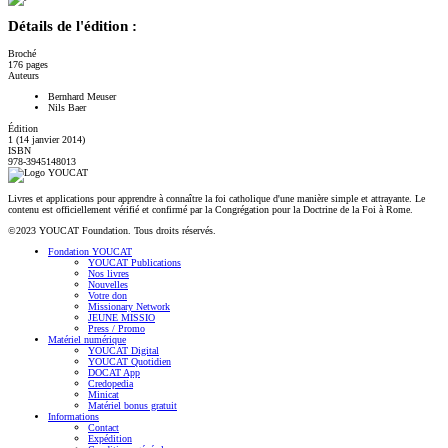
Détails de l'édition :
Broché
176 pages
Auteurs
Bernhard Meuser
Nils Baer
Édition
1 (14 janvier 2014)
ISBN
978-3945148013
Livres et applications pour apprendre à connaître la foi catholique d'une manière simple et attrayante. Le
contenu est officiellement vérifié et confirmé par la Congrégation pour la Doctrine de la Foi à Rome.
©2023 YOUCAT Foundation. Tous droits réservés.
Fondation YOUCAT
YOUCAT Publications
Nos livres
Nouvelles
Votre don
Missionary Network
JEUNE MISSIO
Press / Promo
Matériel numérique
YOUCAT Digital
YOUCAT Quotidien
DOCAT App
Credopedia
Minicat
Matériel bonus gratuit
Informations
Contact
Expédition