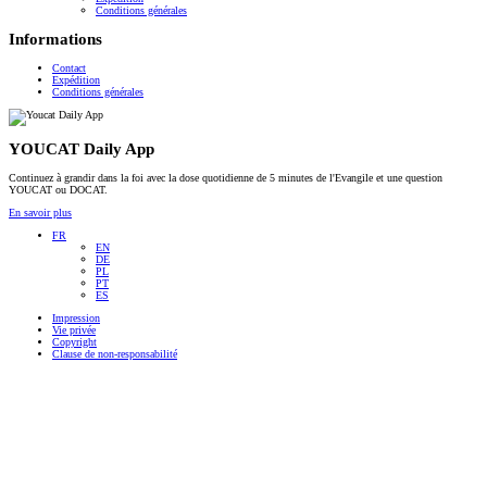
Conditions générales
Informations
Contact
Expédition
Conditions générales
YOUCAT Daily App
Continuez à grandir dans la foi avec la dose quotidienne de 5 minutes de l'Evangile et une question
YOUCAT ou DOCAT.
En savoir plus
FR
EN
DE
PL
PT
ES
Impression
Vie privée
Copyright
Clause de non-responsabilité