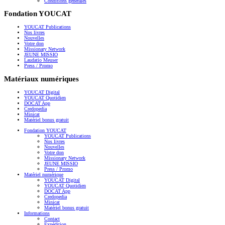
Conditions générales
Fondation YOUCAT
YOUCAT Publications
Nos livres
Nouvelles
Votre don
Missionary Network
JEUNE MISSIO
Laudatio Meuser
Press / Promo
Matériaux numériques
YOUCAT Digital
YOUCAT Quotidien
DOCAT App
Credopedia
Minicat
Matériel bonus gratuit
Fondation YOUCAT
YOUCAT Publications
Nos livres
Nouvelles
Votre don
Missionary Network
JEUNE MISSIO
Press / Promo
Matériel numérique
YOUCAT Digital
YOUCAT Quotidien
DOCAT App
Credopedia
Minicat
Matériel bonus gratuit
Informations
Contact
Expédition