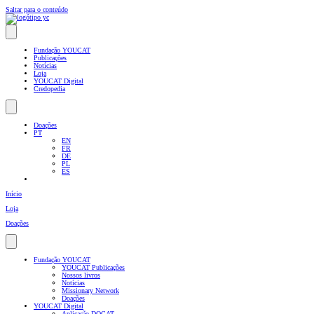
Saltar para o conteúdo
Fundação YOUCAT
Publicações
Notícias
Loja
YOUCAT Digital
Credopedia
Doações
PT
EN
FR
DE
PL
ES
Início
Loja
Doações
Fundação YOUCAT
YOUCAT Publicações
Nossos livros
Notícias
Missionary Network
Doações
YOUCAT Digital
Aplicação DOCAT