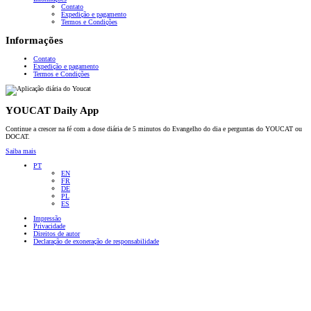
Contato
Expedição e pagamento
Termos e Condições
Informações
Contato
Expedição e pagamento
Termos e Condições
YOUCAT Daily App
Continue a crescer na fé com a dose diária de 5 minutos do Evangelho do dia e perguntas do YOUCAT ou
DOCAT.
Saiba mais
PT
EN
FR
DE
PL
ES
Impressão
Privacidade
Direitos de autor
Declaração de exoneração de responsabilidade