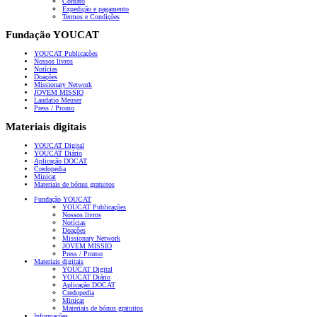
Contato
Expedição e pagamento
Termos e Condições
Fundação YOUCAT
YOUCAT Publicações
Nossos livros
Notícias
Doações
Missionary Network
JOVEM MISSIO
Laudatio Meuser
Press / Promo
Materiais digitais
YOUCAT Digital
YOUCAT Diário
Aplicação DOCAT
Credopedia
Minicat
Materiais de bónus gratuitos
Fundação YOUCAT
YOUCAT Publicações
Nossos livros
Notícias
Doações
Missionary Network
JOVEM MISSIO
Press / Promo
Materiais digitais
YOUCAT Digital
YOUCAT Diário
Aplicação DOCAT
Credopedia
Minicat
Materiais de bónus gratuitos
Informações