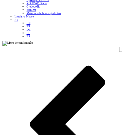
YOUCAT Diário
Credopedia
Minicat
Materiais de bónus gratuitos
Laudatio Meuser
PT
EN
FR
DE
PL
ES