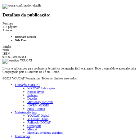
Detalhes da publicação:
Formato
112 páginas
Autores
Bernhard Meuser
Nils Baer
Edição
2018
ISBN
978-85-349-4668-1
Livros e aplicativos para conhecer a fé católica de maneira fácil e atraente. Todo o conteúdo é aprovado pela
Congregação para a Doutrina da Fé em Roma.
©2023 YOUCAT Foundation. Todos os direitos reservados.
Fundação YOUCAT
YOUCAT Publicações
Nossos livros
Notícias
Doações
Missionary Network
JOVEM MISSIO
Press / Promo
Materiais digitais
YOUCAT Digital
YOUCAT Diário
Aplicação DOCAT
Credopedia
Minicat
Materiais de bónus gratuitos
Informações