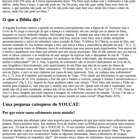
Epicuro (341-270 antes de Cristo) supostamente disse: “Ou Deus quer acabar com o sofrimento e não pode
fazê-lo: então Deus é fraco, o que não pode ser. Ou Ele pode, mas não quer: então Deus está cheio de
rancor, o que também não pode ser. Ou Ele não pode nem quer fazer isso: então Ele é fraco e cheio de
rancor, então Ele não pode ser Deus.”
O que a Bíblia diz?
A Sagrada Escritura conecta a questão da teodiceia principalmente com a figura de Jó. Somente com o
Livro de Jó surge a convicção de que a doença e o sofrimento são um castigo por se afastar de Deus,
enquanto os justos receberão bênçãos, felicidade e riqueza. É verdade que uma vida de acordo com os
mandamentos de Deus pode resultar em uma vida boa, muitas vezes feliz, mas é errado interpretar
automaticamente o início do infortúnio como punição de Deus. O bíblico Jó (“Havia, na terra de Hus, um
homem chamado Jó. Era homem íntegro e reto, que temia a Deus e mantinha-se afastado do mal.” Jó 1, 1)
tem que suportar todos os diferentes tipos de sofrimento que uma pessoa pode experimentar. Sua esposa até
o exorta a amaldiçoar esse Deus que permite que tais coisas aconteçam. Mas Jó não permite que sua esposa,
nem os falsos consolos e as tentativas de seus amigos de explicar tudo o dissuadam de sua fé: “’Falas –
respondeu-lhe ele – como uma insensata. Se aceitamos de Deus a felicidade, não deveríamos também
aceitar a infelicidade?’” (Jó 2, 10a). A questão do sofrimento não se resolve teoricamente no livro de Jó,
mas biográfica e historicamente, pelo aparecimento de um Deus que está ali no meio do drama da
existência humana como um Deus compassivo: “O Senhor disse: ‘Eu vi, eu vi a aflição de meu povo que
está no Egito, e ouvi os seus clamores por causa de seus opressores. Sim, eu conheço seus sofrimentos”
(Ex 3, 7). Esta fé é também proclamada na Epístola de Tiago: “Vós sabeis que felicitamos os que suportam
os sofrimentos de Jó. Vós conheceis o fim em que o Senhor o colocou, porque o Senhor é misericordioso e
compassivo” (Tg 5, 11). Através de Jesus podemos saber com certeza: “ Pois Deus não enviou o Filho ao
mundo para condená-lo, mas para que o mundo seja salvo por ele. Quem nele crê não é condenado, mas
quem não crê já está condenado, porque não crê no nome do Filho único de Deus” (Jo 3, 17-18). Deus na
cruz é a única imagem que pode suportar a imagem do sofrimento inocente do mundo. “A cruz é de fato o
lugar onde a perfeita compaixão de Deus por nosso mundo se torna visível” (Papa Bento XVI).
Uma pequena catequese do YOUCAT:
Por que existe tanto sofrimento neste mundo?
Existem pessoas que afirmam saber uma resposta para a pergunta do por que existe tanto sofrimento neste
planeta. Nunca acreditei nelas. Em nenhum livro do mundo (nem na Bíblia) posso encontrar uma resposta
para isso. “O mal do mundo”, diz o YOUCAT 51, “é um mistério sombrio e doloroso”. Um dia nossos
olhos se abrirão e talvez nossas bocas também. Poderemos, então, perguntar ao próprio Deus: “Por que
permitistes que tudo isso acontecesse? Todas as lágrimas derramadas, tantos sofrimentos de crianças
inocentes? Poderias ter impedido, não?”. Até mesmo Jesus, diante do sofrimento, ficou momentaneamente