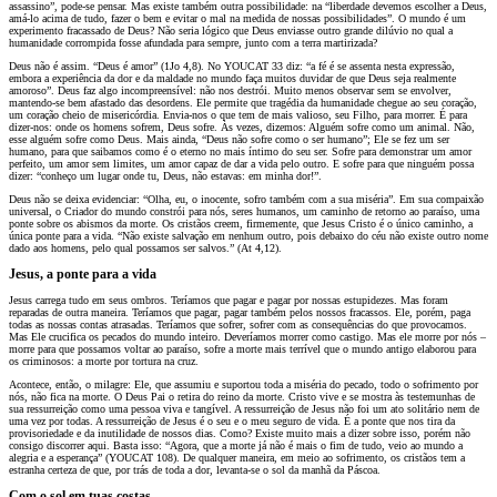
assassino”, pode-se pensar. Mas existe também outra possibilidade: na “liberdade devemos escolher a Deus,
amá-lo acima de tudo, fazer o bem e evitar o mal na medida de nossas possibilidades”. O mundo é um
experimento fracassado de Deus? Não seria lógico que Deus enviasse outro grande dilúvio no qual a
humanidade corrompida fosse afundada para sempre, junto com a terra martirizada?
Deus não é assim. “Deus é amor” (1Jo 4,8). No YOUCAT 33 diz: “a fé é se assenta nesta expressão,
embora a experiência da dor e da maldade no mundo faça muitos duvidar de que Deus seja realmente
amoroso”. Deus faz algo incompreensível: não nos destrói. Muito menos observar sem se envolver,
mantendo-se bem afastado das desordens. Ele permite que tragédia da humanidade chegue ao seu coração,
um coração cheio de misericórdia. Envia-nos o que tem de mais valioso, seu Filho, para morrer. É para
dizer-nos: onde os homens sofrem, Deus sofre. Às vezes, dizemos: Alguém sofre como um animal. Não,
esse alguém sofre como Deus. Mais ainda, “Deus não sofre como o ser humano”; Ele se fez um ser
humano, para que saibamos como é o eterno no mais íntimo do seu ser. Sofre para demonstrar um amor
perfeito, um amor sem limites, um amor capaz de dar a vida pelo outro. E sofre para que ninguém possa
dizer: “conheço um lugar onde tu, Deus, não estavas: em minha dor!”.
Deus não se deixa evidenciar: “Olha, eu, o inocente, sofro também com a sua miséria”. Em sua compaixão
universal, o Criador do mundo constrói para nós, seres humanos, um caminho de retorno ao paraíso, uma
ponte sobre os abismos da morte. Os cristãos creem, firmemente, que Jesus Cristo é o único caminho, a
única ponte para a vida. “Não existe salvação em nenhum outro, pois debaixo do céu não existe outro nome
dado aos homens, pelo qual possamos ser salvos.” (At 4,12).
Jesus, a ponte para a vida
Jesus carrega tudo em seus ombros. Teríamos que pagar e pagar por nossas estupidezes. Mas foram
reparadas de outra maneira. Teríamos que pagar, pagar também pelos nossos fracassos. Ele, porém, paga
todas as nossas contas atrasadas. Teríamos que sofrer, sofrer com as consequências do que provocamos.
Mas Ele crucifica os pecados do mundo inteiro. Deveríamos morrer como castigo. Mas ele morre por nós –
morre para que possamos voltar ao paraíso, sofre a morte mais terrível que o mundo antigo elaborou para
os criminosos: a morte por tortura na cruz.
Acontece, então, o milagre: Ele, que assumiu e suportou toda a miséria do pecado, todo o sofrimento por
nós, não fica na morte. O Deus Pai o retira do reino da morte. Cristo vive e se mostra às testemunhas de
sua ressurreição como uma pessoa viva e tangível. A ressurreição de Jesus não foi um ato solitário nem de
uma vez por todas. A ressurreição de Jesus é o seu e o meu seguro de vida. É a ponte que nos tira da
provisoriedade e da inutilidade de nossos dias. Como? Existe muito mais a dizer sobre isso, porém não
consigo discorrer aqui. Basta isso: “Agora, que a morte já não é mais o fim de tudo, veio ao mundo a
alegria e a esperança” (YOUCAT 108). De qualquer maneira, em meio ao sofrimento, os cristãos tem a
estranha certeza de que, por trás de toda a dor, levanta-se o sol da manhã da Páscoa.
Com o sol em tuas costas