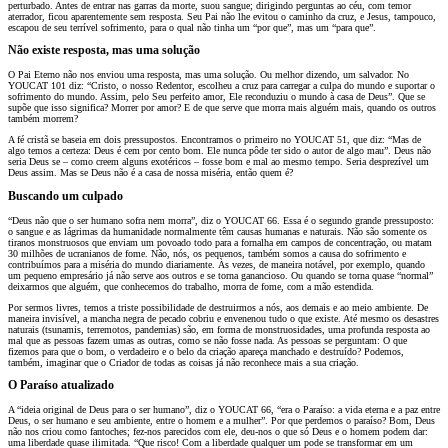
perturbado. Antes de entrar nas garras da morte, suou sangue; dirigindo perguntas ao céu, com temor
aterrador, ficou aparentemente sem resposta. Seu Pai não lhe evitou o caminho da cruz, e Jesus, tampouco,
escapou de seu terrível sofrimento, para o qual não tinha um “por que”, mas um “para que”.
Não existe resposta, mas uma solução
O Pai Eterno não nos enviou uma resposta, mas uma solução. Ou melhor dizendo, um salvador. No
YOUCAT 101 diz: “Cristo, o nosso Redentor, escolheu a cruz para carregar a culpa do mundo e suportar o
sofrimento do mundo. Assim, pelo Seu perfeito amor, Ele reconduziu o mundo à casa de Deus”. Que se
supõe que isso significa? Morrer por amor? E de que serve que morra mais alguém mais, quando os outros
também morrem?
A fé cristã se baseia em dois pressupostos. Encontramos o primeiro no YOUCAT 51, que diz: “Mas de
algo temos a certeza: Deus é cem por cento bom. Ele nunca pôde ter sido o autor de algo mau”. Deus não
seria Deus se – como creem alguns exotéricos – fosse bom e mal ao mesmo tempo. Seria desprezível um
Deus assim. Mas se Deus não é a casa de nossa miséria, então quem é?
Buscando um culpado
“Deus não que o ser humano sofra nem morra”, diz o YOUCAT 66. Essa é o segundo grande pressuposto:
o sangue e as lágrimas da humanidade normalmente têm causas humanas e naturais. Não são somente os
tiranos monstruosos que enviam um povoado todo para a fornalha em campos de concentração, ou matam
30 milhões de ucranianos de fome. Não, nós, os pequenos, também somos a causa do sofrimento e
contribuímos para a miséria do mundo diariamente. Às vezes, de maneira notável, por exemplo, quando
um pequeno empresário já não serve aos outros e se torna ganancioso. Ou quando se torna quase “normal”
deixarmos que alguém, que conhecemos do trabalho, morra de fome, com a mão estendida.
Por sermos livres, temos a triste possibilidade de destruirmos a nós, aos demais e ao meio ambiente. De
maneira invisível, a mancha negra de pecado cobriu e envenenou tudo o que existe. Até mesmo os desastres
naturais (tsunamis, terremotos, pandemias) são, em forma de monstruosidades, uma profunda resposta ao
mal que as pessoas fazem umas as outras, como se não fosse nada. As pessoas se perguntam: O que
fizemos para que o bom, o verdadeiro e o belo da criação apareça manchado e destruído? Podemos,
também, imaginar que o Criador de todas as coisas já não reconhece mais a sua criação.
O Paraíso atualizado
A “ideia original de Deus para o ser humano”, diz o YOUCAT 66, “era o Paraíso: a vida eterna e a paz entre
Deus, o ser humano e seu ambiente, entre o homem e a mulher”. Por que perdemos o paraíso? Bom, Deus
não nos criou como fantoches; fez-nos parecidos com ele, deu-nos o que só Deus e o homem podem dar:
uma liberdade quase ilimitada. “Que risco! Com a liberdade qualquer um pode se transformar em um