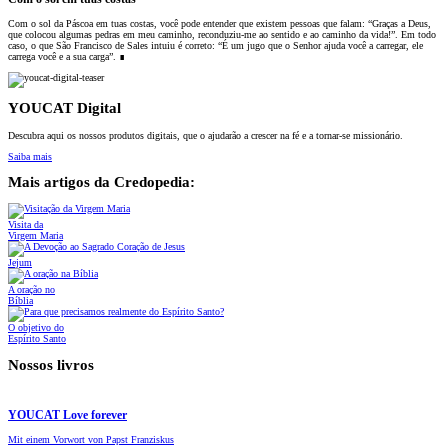
Com o sol da Páscoa em tuas costas, você pode entender que existem pessoas que falam: “Graças a Deus,
que colocou algumas pedras em meu caminho, reconduziu-me ao sentido e ao caminho da vida!”. Em todo
caso, o que São Francisco de Sales intuiu é correto: “É um jugo que o Senhor ajuda você a carregar, ele
carrega você e a sua carga”. ∎
YOUCAT Digital
Descubra aqui os nossos produtos digitais, que o ajudarão a crescer na fé e a tornar-se missionário.
Saiba mais
Mais artigos da Credopedia:
Visita da
Virgem Maria
Jejum
A oração no
Bíblia
O objetivo do
Espírito Santo
Nossos livros
YOUCAT Love forever
Mit einem Vorwort von Papst Franziskus