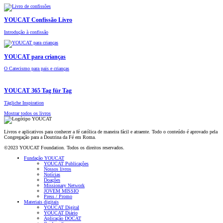
YOUCAT Confissão Livro
Introdução à confissão
YOUCAT para crianças
O Catecismo para pais e crianças
YOUCAT 365 Tag für Tag
Tägliche Inspiration
Mostrar todos os livros
Livros e aplicativos para conhecer a fé católica de maneira fácil e atraente. Todo o conteúdo é aprovado pela
Congregação para a Doutrina da Fé em Roma.
©2023 YOUCAT Foundation. Todos os direitos reservados.
Fundação YOUCAT
YOUCAT Publicações
Nossos livros
Notícias
Doações
Missionary Network
JOVEM MISSIO
Press / Promo
Materiais digitais
YOUCAT Digital
YOUCAT Diário
Aplicação DOCAT