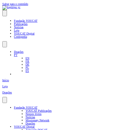
Saltar para o conteúdo
Fundação YOUCAT
Publicações
Notícias
Loja
YOUCAT Digital
Credopedia
Doações
PT
EN
FR
DE
PL
ES
Início
Loja
Doações
Fundação YOUCAT
YOUCAT Publicações
Nossos livros
Notícias
Missionary Network
Doações
YOUCAT Digital
Aplicação DOCAT