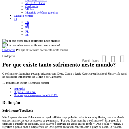
YOUCAT Diário
Credopedia
Minicat
Materiais de bónus gratuitos
Laudatio Meuser
PT
EN
FR
DE
PL
ES
Credopedia
Por que existe tanto sofrimento neste mundo?
Credopedia
Partilhar:
Por que existe tanto sofrimento neste mundo?
O sofrimento faz muitas pessoas brigarem com Deus. Como a Igreja Católica explica isso? Uma visão geral
de passagens importantes da Bíblia e do Catecismo.
10
minutos de leitura | Bernhard Meuser
Definição
O que a Bíblia diz?
Uma pequena catequese do YOUCAT:
Definição
Sofrimento/Teodiceia
Não é apenas desde o Holocausto, no qual milhões da população judia foram aniquilados, mas sim desde
tempos imemoriais que as pessoas se perguntam: “Por que Deus permite o sofrimento?” Esta questão é
chamada a questão da teodiceia. Essa palavra é derivada do grego antigo theós = Deus e díkē = justiça, e
significa o ponto onde a onipotência de Deus parece entrar em conflito com a graça de Deus. O filósofo