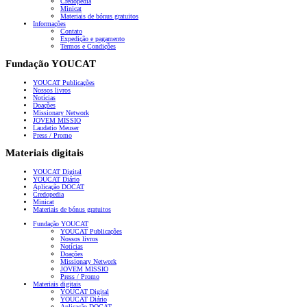
Credopedia
Minicat
Materiais de bónus gratuitos
Informações
Contato
Expedição e pagamento
Termos e Condições
Fundação YOUCAT
YOUCAT Publicações
Nossos livros
Notícias
Doações
Missionary Network
JOVEM MISSIO
Laudatio Meuser
Press / Promo
Materiais digitais
YOUCAT Digital
YOUCAT Diário
Aplicação DOCAT
Credopedia
Minicat
Materiais de bónus gratuitos
Fundação YOUCAT
YOUCAT Publicações
Nossos livros
Notícias
Doações
Missionary Network
JOVEM MISSIO
Press / Promo
Materiais digitais
YOUCAT Digital
YOUCAT Diário
Aplicação DOCAT