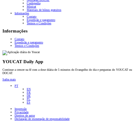
Credopedia
Minicat
Materiais de bónus gratuitos
Informações
Contato
Expedição e pagamento
Termos e Condições
Informações
Contato
Expedição e pagamento
Termos e Condições
YOUCAT Daily App
Continue a crescer na fé com a dose diária de 5 minutos do Evangelho do dia e perguntas do YOUCAT ou
DOCAT.
Saiba mais
PT
EN
FR
DE
PL
ES
Impressão
Privacidade
Direitos de autor
Declaração de exoneração de responsabilidade