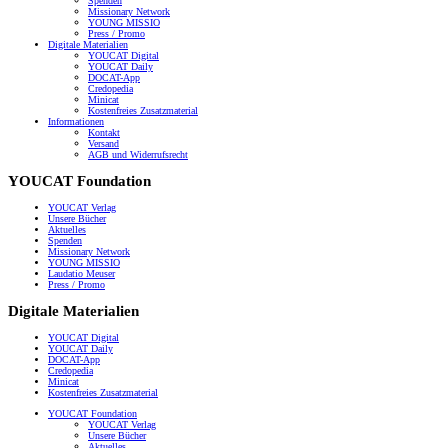
Spenden
Missionary Network
YOUNG MISSIO
Press / Promo
Digitale Materialien
YOUCAT Digital
YOUCAT Daily
DOCAT-App
Credopedia
Minicat
Kostenfreies Zusatzmaterial
Informationen
Kontakt
Versand
AGB und Widerrufsrecht
YOUCAT Foundation
YOUCAT Verlag
Unsere Bücher
Aktuelles
Spenden
Missionary Network
YOUNG MISSIO
Laudatio Meuser
Press / Promo
Digitale Materialien
YOUCAT Digital
YOUCAT Daily
DOCAT-App
Credopedia
Minicat
Kostenfreies Zusatzmaterial
YOUCAT Foundation
YOUCAT Verlag
Unsere Bücher
Aktuelles