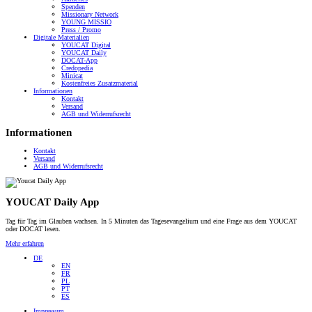
Spenden
Missionary Network
YOUNG MISSIO
Press / Promo
Digitale Materialien
YOUCAT Digital
YOUCAT Daily
DOCAT-App
Credopedia
Minicat
Kostenfreies Zusatzmaterial
Informationen
Kontakt
Versand
AGB und Widerrufsrecht
Informationen
Kontakt
Versand
AGB und Widerrufsrecht
YOUCAT Daily App
Tag für Tag im Glauben wachsen. In 5 Minuten das Tagesevangelium und eine Frage aus dem YOUCAT
oder DOCAT lesen.
Mehr erfahren
DE
EN
FR
PL
PT
ES
Impressum