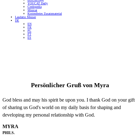
YOUCAT Daily
Credopedia
Minicat
Kostenfreies Zusatzmaterial
Laudatio Meuser
DE
EN
FR
PL
PT
ES
Persönlicher Gruß von
Myra
God bless and may his spirit be upon you. I thank God on your gift
of sharing us God's world on my daily basis for shaping and
developing my personal relationship with God.
MYRA
PHILS.