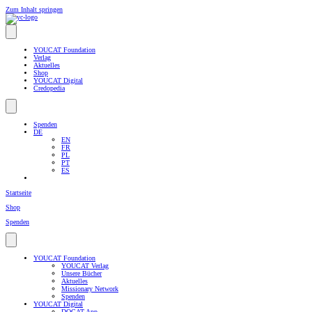
Zum Inhalt springen
YOUCAT Foundation
Verlag
Aktuelles
Shop
YOUCAT Digital
Credopedia
Spenden
DE
EN
FR
PL
PT
ES
Startseite
Shop
Spenden
YOUCAT Foundation
YOUCAT Verlag
Unsere Bücher
Aktuelles
Missionary Network
Spenden
YOUCAT Digital
DOCAT-App