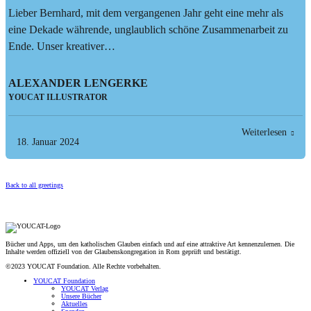
Lieber Bernhard, mit dem vergangenen Jahr geht eine mehr als
eine Dekade währende, unglaublich schöne Zusammenarbeit zu
Ende. Unser kreativer…
ALEXANDER LENGERKE
YOUCAT ILLUSTRATOR
Weiterlesen
18. Januar 2024
Back to all greetings
Bücher und Apps, um den katholischen Glauben einfach und auf eine attraktive Art kennenzulernen. Die
Inhalte werden offiziell von der Glaubenskongregation in Rom geprüft und bestätigt.
©2023 YOUCAT Foundation. Alle Rechte vorbehalten.
YOUCAT Foundation
YOUCAT Verlag
Unsere Bücher
Aktuelles