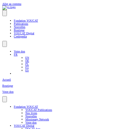
Aller au contenu
Fondation YOUCAT
Publications
Nouvelles
Boutique
YOUCAT Digital
Credopedia
Votre don
FR
EN
DE
PL
PT
ES
Accueil
Boutique
Votre don
Fondation YOUCAT
YOUCAT Publications
Nos livres
Nouvelles
Missionary Network
Votre don
YOUCAT Digital
DOCAT App