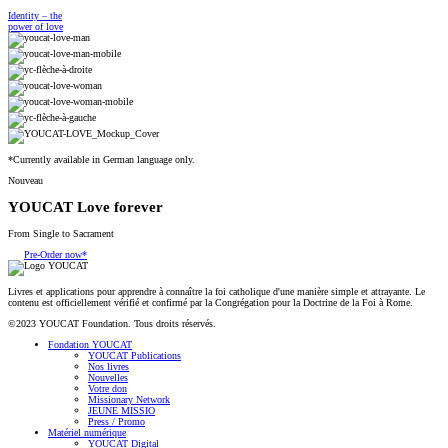
Identity – the
power of love
*Currently available in German language only.
Nouveau
YOUCAT Love forever
From Single to Sacrament
Pre-Order now*
Livres et applications pour apprendre à connaître la foi catholique d'une manière simple et attrayante. Le
contenu est officiellement vérifié et confirmé par la Congrégation pour la Doctrine de la Foi à Rome.
©2023 YOUCAT Foundation. Tous droits réservés.
Fondation YOUCAT
YOUCAT Publications
Nos livres
Nouvelles
Votre don
Missionary Network
JEUNE MISSIO
Press / Promo
Matériel numérique
YOUCAT Digital