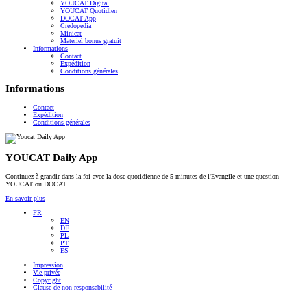
YOUCAT Digital
YOUCAT Quotidien
DOCAT App
Credopedia
Minicat
Matériel bonus gratuit
Informations
Contact
Expédition
Conditions générales
Informations
Contact
Expédition
Conditions générales
YOUCAT Daily App
Continuez à grandir dans la foi avec la dose quotidienne de 5 minutes de l'Evangile et une question
YOUCAT ou DOCAT.
En savoir plus
FR
EN
DE
PL
PT
ES
Impression
Vie privée
Copyright
Clause de non-responsabilité