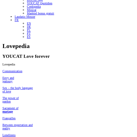
YOUCAT Quotidien
Credopedia
Minicat
Matériel bonus gratuit
Laudatio Meuser
FR
EN
DE
PL
PT
ES
Lovepedia
YOUCAT Love forever
Lovepedia
Communication
Envy and
jealousy
Sex – the body language
of love
The power of
pardon
Sacrament of
mariage
Fiançailles
Between expectation and
reality
Loneliness