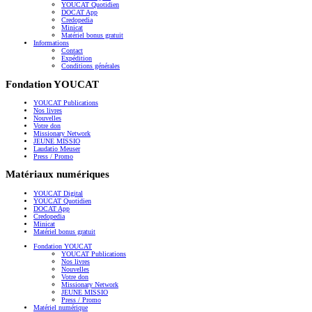
YOUCAT Quotidien
DOCAT App
Credopedia
Minicat
Matériel bonus gratuit
Informations
Contact
Expédition
Conditions générales
Fondation YOUCAT
YOUCAT Publications
Nos livres
Nouvelles
Votre don
Missionary Network
JEUNE MISSIO
Laudatio Meuser
Press / Promo
Matériaux numériques
YOUCAT Digital
YOUCAT Quotidien
DOCAT App
Credopedia
Minicat
Matériel bonus gratuit
Fondation YOUCAT
YOUCAT Publications
Nos livres
Nouvelles
Votre don
Missionary Network
JEUNE MISSIO
Press / Promo
Matériel numérique