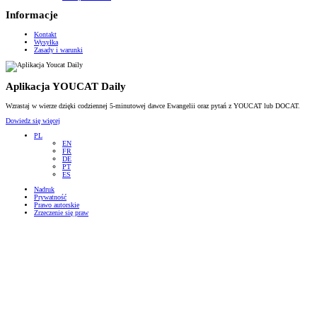
Informacje
Kontakt
Wysyłka
Zasady i warunki
Aplikacja YOUCAT Daily
Wzrastaj w wierze dzięki codziennej 5-minutowej dawce Ewangelii oraz pytań z YOUCAT lub DOCAT.
Dowiedz się więcej
PL
EN
FR
DE
PT
ES
Nadruk
Prywatność
Prawo autorskie
Zrzeczenie się praw