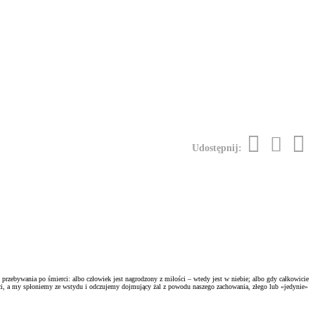
Udostępnij:
o przebywania po śmierci: albo człowiek jest nagrodzony z miłości – wtedy jest w niebie; albo gdy całkowicie
łości, a my spłoniemy ze wstydu i odczujemy dojmujący żal z powodu naszego zachowania, złego lub «jedynie»