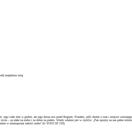
dź znajdziesz tutaj.
i: jego ciało leży w grobie, ale jego dusza stoi przed Bogiem. Ponadto, jeśli chodzi o stan i miejsce wieczneg
e życie – za słabe na niebo i za dobre na piekło. Wtedy właśnie jest w czyśćcu: „Pan spojrzy na nas pełen mi
jrzenie w niezmąconej radości nieba” (b>YOUCAT 159).