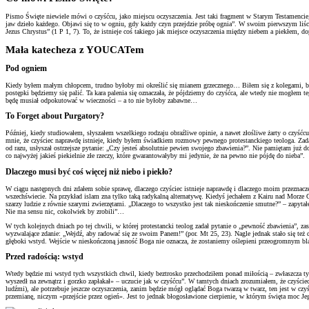
Pismo Święte niewiele mówi o czyśćcu, jako miejscu oczyszczenia. Jest taki fragment w Starym Testamencie
jaw dzieło każdego. Objawi się to w ogniu, gdy każdy czyn przejdzie próbę ognia”. W swoim pierwszym liście
Jezus Chrystus” (1 P 1, 7). To, że istnieje coś takiego jak miejsce oczyszczenia między niebem a piekłem, 
Mała katecheza z YOUCATem
Pod ogniem
Kiedy byłem małym chłopcem, trudno byłoby mi określić się mianem grzecznego… Biłem się z kolegami, bez 
postępki będziemy się palić. Ta kara palenia się oznaczała, że pójdziemy do czyśćca, ale wtedy nie mogłem t
będę musiał odpokutować w wieczności – a to nie byłoby zabawne…
To Forget about Purgatory?
Później, kiedy studiowałem, słyszałem wszelkiego rodzaju obraźliwe opinie, a nawet złośliwe żarty o czyśćc
mnie, że czyściec naprawdę istnieje, kiedy byłem świadkiem rozmowy pewnego protestanckiego teologa. Zad
od razu, usłyszał ostrzejsze pytanie: „Czy jesteś absolutnie pewien swojego zbawienia?”. Nie pamiętam już
co najwyżej jakieś piekielnie złe rzeczy, które gwarantowałyby mi jedynie, że na pewno nie pójdę do nieba”.
Dlaczego musi być coś więcej niż niebo i piekło?
W ciągu następnych dni zdałem sobie sprawę, dlaczego czyściec istnieje naprawdę i dlaczego moim przeznacz
wszechświecie. Na przykład islam zna tylko taką radykalną alternatywę. Kiedyś jechałem z Kairu nad Morze
szarzy ludzie z równie szarymi zwierzętami. „Dlaczego to wszystko jest tak nieskończenie smutne?” – zapytałem
Nie ma sensu nic, cokolwiek by zrobili”…
W tych kolejnych dniach po tej chwili, w której protestancki teolog zadał pytanie o „pewność zbawienia”, z
wyzwalające zdanie: „Wejdź, aby radować się ze swoim Panem!” (por. Mt 25, 23). Nagle jednak stało się też 
głęboki wstyd. Wejście w nieskończoną jasność Boga nie oznacza, że zostaniemy oślepieni przeogromnym bla
Przed radością: wstyd
Wtedy będzie mi wstyd tych wszystkich chwil, kiedy beztrosko przechodziłem ponad miłością – zwłaszcza
wyszedł na zewnątrz i gorzko zapłakał» – uczucie jak w czyśćcu”. W tamtych dniach zrozumiałem, że czyściec
ludźmi), ale potrzebuje jeszcze oczyszczenia, zanim będzie mógł oglądać Boga twarzą w twarz, ten jest w cz
przemianę, niczym «przejście przez ogień». Jest to jednak błogosławione cierpienie, w którym święta moc Jeg