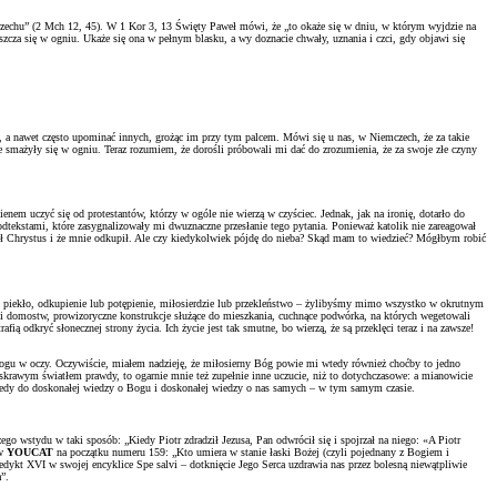
grzechu” (2 Mch 12, 45). W 1 Kor 3, 13 Święty Paweł mówi, że „to okaże się w dniu, w którym wyjdzie na
szcza się w ogniu. Ukaże się ona w pełnym blasku, a wy doznacie chwały, uznania i czci, gdy objawi się
 a nawet często upominać innych, grożąc im przy tym palcem. Mówi się u nas, w Niemczech, że za takie
re smażyły się w ogniu. Teraz rozumiem, że dorośli próbowali mi dać do zrozumienia, że za swoje złe czyny
nem uczyć się od protestantów, którzy w ogóle nie wierzą w czyściec. Jednak, jak na ironię, dotarło do
tekstami, które zasygnalizowały mi dwuznaczne przesłanie tego pytania. Ponieważ katolik nie zareagował
umarł Chrystus i że mnie odkupił. Ale czy kiedykolwiek pójdę do nieba? Skąd mam to wiedzieć? Mógłbym robić
lub piekło, odkupienie lub potępienie, miłosierdzie lub przekleństwo – żylibyśmy mimo wszystko w okrutnym
ki domostw, prowizoryczne konstrukcje służące do mieszkania, cuchnące podwórka, na których wegetowali
ią odkryć słonecznej strony życia. Ich życie jest tak smutne, bo wierzą, że są przeklęci teraz i na zawsze!
zę Bogu w oczy. Oczywiście, miałem nadzieję, że miłosierny Bóg powie mi wtedy również choćby to jedno
jaskrawym światłem prawdy, to ogarnie mnie też zupełnie inne uczucie, niż to dotychczasowe: a mianowicie
 wtedy do doskonałej wiedzy o Bogu i doskonałej wiedzy o nas samych – w tym samym czasie.
ego wstydu w taki sposób: „Kiedy Piotr zdradził Jezusa, Pan odwrócił się i spojrzał na niego: «A Piotr
 w
YOUCAT
na początku numeru 159: „Kto umiera w stanie łaski Bożej (czyli pojednany z Bogiem i
nedykt XVI w swojej encyklice Spe salvi – dotknięcie Jego Serca uzdrawia nas przez bolesną niewątpliwie
”.