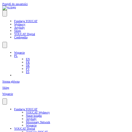
Przejdź do zawartości
Fundacja YOUCAT
Wydawcy
Artykuły
Sklep
YOUCAT Digital
Credopedia
Wsparcie
PL
EN
FR
DE
PT
ES
Strona główna
Sklep
Wsparcie
Fundacja YOUCAT
YOUCAT Wydawcy
Nasze książki
Artykuły
Missionary Network
Wsparcie
YOUCAT Digital
Aplikacja DOCAT