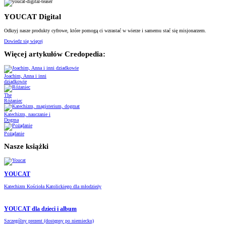
YOUCAT Digital
Odkryj nasze produkty cyfrowe, które pomogą ci wzrastać w wierze i samemu stać się misjonarzem.
Dowiedz się więcej
Więcej artykułów Credopedia:
Joachim, Anna i inni
dziadkowie
The
Różaniec
Katechizm, nauczanie i
Dogma
Pożądanie
Nasze książki
YOUCAT
Katechizm Kościoła Katolickiego dla młodzieży
YOUCAT dla dzieci i album
Szczególny prezent (dostępny po niemiecku)