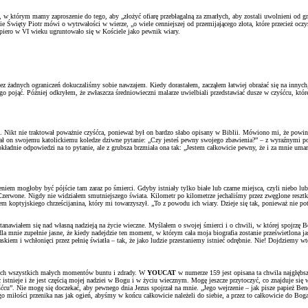
, w którym mamy zaproszenie do tego, aby „złożyć ofiarę przebłagalną za zmarłych, aby zostali uwolnieni od 
 Święty Piotr mówi o wytrwałości w wierze, „o wiele cenniejszej od przemijającego złota, które przecież oczy
dopiero w VI wieku ugruntowało się w Kościele jako pewnik wiary.
żadnych ograniczeń dokuczaliśmy sobie nawzajem. Kiedy dorastałem, zacząłem łatwiej obrażać się na innych,
ego pojąć. Później odkryłem, że zwłaszcza średniowieczni malarze uwielbiali przedstawiać dusze w czyśćcu, któ
u. Nikt nie traktował poważnie czyśćca, ponieważ był on bardzo słabo opisany w Biblii. Mówiono mi, że powinie
ał on swojemu katolickiemu koledze dziwne pytanie: „Czy jesteś pewny swojego zbawienia?” – z wyraźnymi pod
 dokładnie odpowiedzi na to pytanie, ale z grubsza brzmiała ona tak: „Jestem całkowicie pewny, że i za mnie 
eniem mogłoby być pójście tam zaraz po śmierci. Gdyby istniały tylko białe lub czarne miejsca, czyli niebo 
 Czerwone. Nigdy nie widziałem smutniejszego świata. Kilometr po kilometrze jechaliśmy przez zwęglone reszt
 koptyjskiego chrześcijanina, który mi towarzyszył. „To z powodu ich wiary. Dzieje się tak, ponieważ nie potraf
astanawiałem się nad własną nadzieją na życie wieczne. Myślałem o swojej śmierci i o chwili, w której spojr
dla mnie zupełnie jasne, że kiedy nadejdzie ten moment, w którym cała moja biografia zostanie prześwietlona 
skiem i wchłonięci przez pełnię światła – tak, że jako ludzie przestaniemy istnieć odrębnie. Nie! Dojdziemy
 tych wszystkich małych momentów buntu i zdrady. W
YOUCAT
w numerze 159 jest opisana ta chwila najgłębsz
 istnieje i że jest częścią mojej nadziei w Bogu i w życiu wiecznym. Mogę jeszcze przytoczyć, co znajduje się
yśćcu”. Nie mogę się doczekać, aby pewnego dnia Jezus spojrzał na mnie. „Jego wejrzenie – jak pisze papież Be
o miłości przenika nas jak ogień, abyśmy w końcu całkowicie należeli do siebie, a przez to całkowicie do Boga