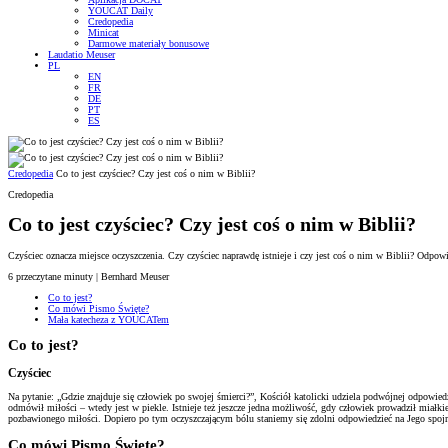
YOUCAT Daily
Credopedia
Minicat
Darmowe materiały bonusowe
Laudatio Meuser
PL
EN
FR
DE
PT
ES
Credopedia
Co to jest czyściec? Czy jest coś o nim w Biblii?
Credopedia
Co to jest czyściec? Czy jest coś o nim w Biblii?
Czyściec oznacza miejsce oczyszczenia. Czy czyściec naprawdę istnieje i czy jest coś o nim w Biblii? Odpowie
6
przeczytane minuty | Bernhard Meuser
Co to jest?
Co mówi Pismo Święte?
Mała katecheza z YOUCATem
Co to jest?
Czyściec
Na pytanie: „Gdzie znajduje się człowiek po swojej śmierci?”, Kościół katolicki udziela podwójnej odpowiedz
odmówił miłości – wtedy jest w piekle. Istnieje też jeszcze jedna możliwość, gdy człowiek prowadził miałki
pozbawionego miłości. Dopiero po tym oczyszczającym bólu staniemy się zdolni odpowiedzieć na Jego spo
Co mówi Pismo Święte?