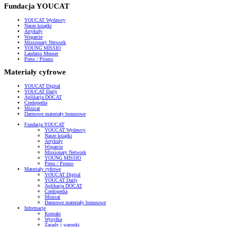
Fundacja YOUCAT
YOUCAT Wydawcy
Nasze książki
Artykuły
Wsparcie
Missionary Network
YOUNG MISSIO
Laudatio Meuser
Press / Promo
Materiały cyfrowe
YOUCAT Digital
YOUCAT Daily
Aplikacja DOCAT
Credopedia
Minicat
Darmowe materiały bonusowe
Fundacja YOUCAT
YOUCAT Wydawcy
Nasze książki
Artykuły
Wsparcie
Missionary Network
YOUNG MISSIO
Press / Promo
Materiały cyfrowe
YOUCAT Digital
YOUCAT Daily
Aplikacja DOCAT
Credopedia
Minicat
Darmowe materiały bonusowe
Informacje
Kontakt
Wysyłka
Zasady i warunki