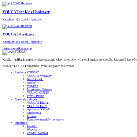
YOUCAT for Kids Hardcover
Katechizm dla dzieci i rodziców
YOUCAT dla dzieci
Katechizm dla dzieci i rodziców
Pokaż wszystkie książki
Książki i aplikacje umożliwiające poznanie wiary katolickiej w łatwy i atrakcyjny sposób. Zawartość jest o
©2023 YOUCAT Foundation. Wszelkie prawa zastrzeżone.
Fundacja YOUCAT
YOUCAT Wydawcy
Nasze książki
Artykuły
Wsparcie
Missionary Network
YOUNG MISSIO
Press / Promo
Materiały cyfrowe
YOUCAT Digital
YOUCAT Daily
Aplikacja DOCAT
Credopedia
Minicat
Darmowe materiały bonusowe
Informacje
Kontakt
Wysyłka
Zasady i warunki