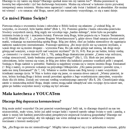
Dlaczego to czy tamto się dzieje? Dlaczego spotkał mnie ten czy tamten los?”. Można pozostawić tę
kwestię bez odpowiedzi i żyć bez duchowego horyzontu. Można się schować w kokonie czysto prywatnej
interpretacji sensu istnieniu. Można temu zaprzeczyć i uznać cały świat i ludzkość za absurdalne. Ale można
też wierzyć – a to oznacza: ufać Bogu, nawet jeśli nie rozumiemy wszystkiego, co się z nami dzieje.
Co mówi Pismo Święte?
Pierwsza relacja o stworzeniu świata i człowieka w Biblii kończy się zdaniem: „I widział Bóg, że
wszystko, co stworzył, było bardzo dobre” (Rdz 1, 31). Pomimo grzechu i buntu człowieka przeciwko
Stwórcy wszystkich rzeczy, Bóg nigdy nie wycofuje tego „bardzo dobrego”, które było na początku
istnienia świata (a więc i znaczenia świata). Pierwsze imię Boga, które pojawia się w Starym Testamencie,
to El Shaddai (Rdz 17, 1: „Ja jestem Bogiem Wszechmocnym”), gdzie słowo Shad oznacza również pierś
matki, wskazując na macierzyńską opiekę Boga. Bóg jest dobry, choć po ludzku niemożliwy do ogarnięcia
żadnymi naukowymi instrumentami. Pozostaje tajemnicą: „Bo moje myśli nie są waszymi myślami, a
wasze drogi nie są moimi drogami – wyrocznia Pana. Bo jak niebo góruje nad ziemią, tak drogi moje
górują nad waszymi, a moje myśli nad waszymi myślami!” (Iz 55, 8-9). Raz po raz ludzie, którzy siedzą
„w ciemności i w cieniu śmierci” (Łk 1, 79), zadają Bogu dramatyczne pytanie: „Czemu więc milczysz,
widząc nieuczciwość, kiedy bezbożny pożera sprawiedliwego?” (Ha 1, 13). Hiob nie jest jedynym
człowiekiem, który trzyma się wiary, że Bóg jest dobry dla ludzkości pomimo wszelkich prób i utrapień.
Szukają w Bogu nadziei w potrzebie. Nadzieja ta najpełniej wyraża się w innym imieniu Boga: Emmanuel
(= Bóg z nami), co proroczo wskazuje na przyszłego Odkupiciela: „Oto panna pocznie i porodzi syna, i
nada mu imię Emmanuel!” (Iz 7, 14). Właśnie w osobie Jezusa sam Bóg kroczy z nami wszystkimi
ścieżkami naszego życia. W Nim w końcu staje się jasne, co oznacza słowo zamysł: „Wiemy przecież, że
tym, którzy kochają Boga i którzy zostali powołani zgodnie z Jego wcześniejszym zamysłem, wszystko
służy dla ich dobra. Zostali oni wezwani według wcześniejszego zamysłu” (Rz 8, 28). Chrześcijanie ufają
zatem w niezawodną miłość Boga, dzięki czemu mogą nadal odnajdywać sens swojego życia nawet tam,
gdzie po ludzku wszystkie mosty wydają się być zerwane.
Mała katecheza z YOUCATem
Dlaczego Bóg dopuszcza koronawirusa?
Bóg może zrobić wszystko! On jest przecież wszechmogący! Jeśli tak, to dlaczego dopuścił na nas ten
niszczycielski, mały wirus, który już zabił tysiące ludzi i wprawił narody całego świata w szok i panikę, a
także w mniej lub bardziej przewidywalnej perspektywie zrujnował światową gospodarkę? Dlaczego nie
„pstryknie” i nie spowoduje, aby ten nękający nas wirus zniknął na zawsze w archiwum z innymi
truciznami z historii medycyny?
Tak, „dla Boga nie ma nic niemożliwego”. Mógłby łatwo rozprawić się z tym paskudnym wirusem, gdyby