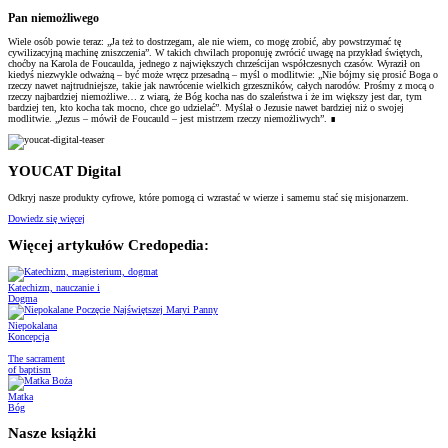
Pan niemożliwego
Wiele osób powie teraz: „Ja też to dostrzegam, ale nie wiem, co mogę zrobić, aby powstrzymać tę
cywilizacyjną machinę zniszczenia”. W takich chwilach proponuję zwrócić uwagę na przykład świętych,
choćby na Karola de Foucaulda, jednego z największych chrześcijan współczesnych czasów. Wyraził on
kiedyś niezwykle odważną – być może wręcz przesadną – myśl o modlitwie: „Nie bójmy się prosić Boga o
rzeczy nawet najtrudniejsze, takie jak nawrócenie wielkich grzeszników, całych narodów. Prośmy z mocą o
rzeczy najbardziej niemożliwe… z wiarą, że Bóg kocha nas do szaleństwa i że im większy jest dar, tym
bardziej ten, kto kocha tak mocno, chce go udzielać”. Myślał o Jezusie nawet bardziej niż o swojej
modlitwie. „Jezus – mówił de Foucauld – jest mistrzem rzeczy niemożliwych”. ∎
YOUCAT Digital
Odkryj nasze produkty cyfrowe, które pomogą ci wzrastać w wierze i samemu stać się misjonarzem.
Dowiedz się więcej
Więcej artykułów Credopedia:
Katechizm, nauczanie i
Dogma
Niepokalana
Koncepcja
The sacrament
of baptism
Matka
Bóg
Nasze książki