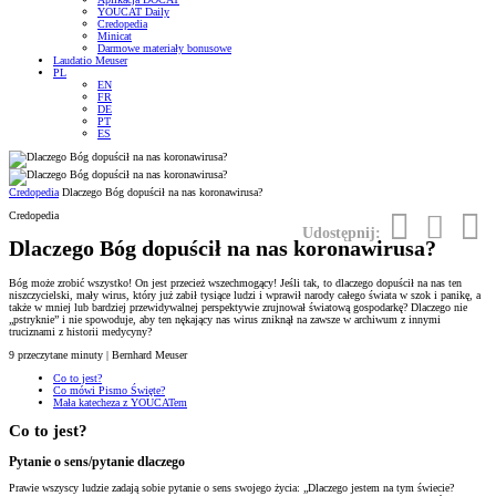
YOUCAT Daily
Credopedia
Minicat
Darmowe materiały bonusowe
Laudatio Meuser
PL
EN
FR
DE
PT
ES
Credopedia
Dlaczego Bóg dopuścił na nas koronawirusa?
Credopedia
Udostępnij:
Dlaczego Bóg dopuścił na nas koronawirusa?
Bóg może zrobić wszystko! On jest przecież wszechmogący! Jeśli tak, to dlaczego dopuścił na nas ten
niszczycielski, mały wirus, który już zabił tysiące ludzi i wprawił narody całego świata w szok i panikę, a
także w mniej lub bardziej przewidywalnej perspektywie zrujnował światową gospodarkę? Dlaczego nie
„pstryknie” i nie spowoduje, aby ten nękający nas wirus zniknął na zawsze w archiwum z innymi
truciznami z historii medycyny?
9
przeczytane minuty | Bernhard Meuser
Co to jest?
Co mówi Pismo Święte?
Mała katecheza z YOUCATem
Co to jest?
Pytanie o sens/pytanie dlaczego
Prawie wszyscy ludzie zadają sobie pytanie o sens swojego życia: „Dlaczego jestem na tym świecie?