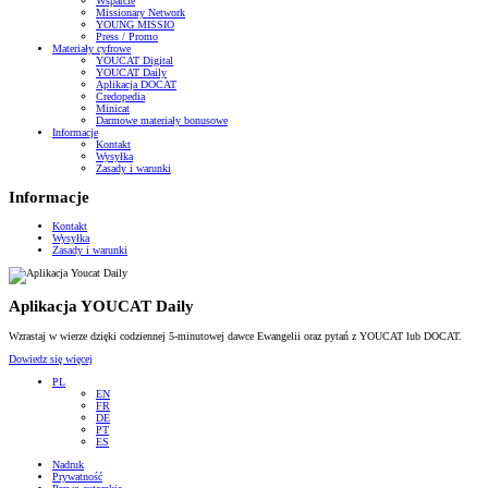
Wsparcie
Missionary Network
YOUNG MISSIO
Press / Promo
Materiały cyfrowe
YOUCAT Digital
YOUCAT Daily
Aplikacja DOCAT
Credopedia
Minicat
Darmowe materiały bonusowe
Informacje
Kontakt
Wysyłka
Zasady i warunki
Informacje
Kontakt
Wysyłka
Zasady i warunki
Aplikacja YOUCAT Daily
Wzrastaj w wierze dzięki codziennej 5-minutowej dawce Ewangelii oraz pytań z YOUCAT lub DOCAT.
Dowiedz się więcej
PL
EN
FR
DE
PT
ES
Nadruk
Prywatność