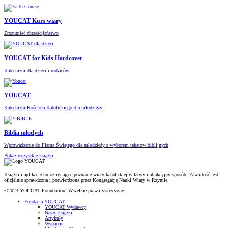
YOUCAT Kurs wiary
Zrozumieć chrześcijaństwo
YOUCAT for Kids Hardcover
Katechizm dla dzieci i rodziców
YOUCAT
Katechizm Kościoła Katolickiego dla młodzieży
Biblia młodych
Wprowadzenie do Pisma Świętego dla młodzieży z wyborem tekstów biblijnych
Pokaż wszystkie książki
Książki i aplikacje umożliwiające poznanie wiary katolickiej w łatwy i atrakcyjny sposób. Zawartość jest
oficjalnie sprawdzona i potwierdzona przez Kongregację Nauki Wiary w Rzymie.
©2023 YOUCAT Foundation. Wszelkie prawa zastrzeżone.
Fundacja YOUCAT
YOUCAT Wydawcy
Nasze książki
Artykuły
Wsparcie