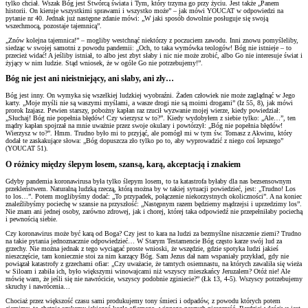
tylko chciał. Wszak Bóg jest Stwórcą świata i Tym, który trzyma go przy życiu. Jest także „Panem
historii. On kieruje wszystkimi sprawami i wszystko może” – jak mówi YOUCAT w odpowiedzi na
pytanie nr 40. Jednak już następne zdanie mówi: „W jaki sposób dowolnie posługuje się swoją
wszechmocą, pozostaje tajemnicą”.
„Znów kolejna tajemnica!” – mogliby westchnąć niektórzy z poczuciem zawodu. Inni znowu pomyśleliby,
siedząc w swojej samotni z powodu pandemii: „Och, to taka wymówka teologów! Bóg nie istnieje – to
przecież widać! A jeśliby istniał, to albo jest zbyt słaby i nic nie może zrobić, albo Go nie interesuje świat i
żyjący w nim ludzie. Stąd wniosek, że w ogóle Go nie potrzebujemy!”.
Bóg nie jest ani nieistniejący, ani słaby, ani zły…
Bóg jest inny. On wymyka się wszelkiej ludzkiej wyobraźni. Żaden człowiek nie może zaglądnąć w Jego
karty. „Moje myśli nie są waszymi myślami, a wasze drogi nie są moimi drogami” (Iz 55, 8), jak mówi
prorok Izajasz. Pewien starszy, pobożny kapłan raz rzucił wyzwanie mojej wierze, kiedy powiedział:
„Słuchaj! Bóg nie popełnia błędów! Czy wierzysz w to?”. Kiedy wydobyłem z siebie tylko: „Ale…”, ten
mądry kapłan spojrzał na mnie uważnie przez swoje okulary i powtórzył: „Bóg nie popełnia błędów!
Wierzysz w to?”. Hmm. Trudno było mi to przyjąć, ale pomógł mi w tym św. Tomasz z Akwinu, który
dodał te zaskakujące słowa: „Bóg dopuszcza zło tylko po to, aby wyprowadzić z niego coś lepszego”
(YOUCAT 51).
O różnicy między ślepym losem, szansą, karą, akceptacją i znakiem
Gdyby pandemia koronawirusa była tylko ślepym losem, to ta katastrofa byłaby dla nas bezsensownym
przekleństwem. Naturalną ludzką rzeczą, którą można by w takiej sytuacji powiedzieć, jest: „Trudno! Los
to los…”. Potem moglibyśmy dodać: „To przypadek, połączenie niekorzystnych okoliczności”. A na koniec
znaleźlibyśmy pociechę w szansie na przyszłość: „Następnym razem będziemy mądrzejsi i uprzedzimy los”.
Nie znam ani jednej osoby, zarówno zdrowej, jak i chorej, której taka odpowiedź nie przepełniłaby pociechą
i pewnością siebie.
Czy koronawirus może być karą od Boga? Czy jest to kara na ludzi za bezmyślne niszczenie ziemi? Trudno
na takie pytania jednoznacznie odpowiedzieć… W Starym Testamencie Bóg często karze swój lud za
grzechy. Nie można jednak z tego wyciągać proste wnioski, że wszędzie, gdzie spotyka ludzi jakieś
nieszczęście, tam koniecznie stoi za nim karzący Bóg. Sam Jezus dał nam wspaniały przykład, gdy nie
powiązał katastrofy z grzechami ofiar: „Czy uważacie, że tamtych osiemnastu, na których zawaliła się wieża
w Siloam i zabiła ich, było większymi winowajcami niż wszyscy mieszkańcy Jeruzalem? Otóż nie! Ale
mówię wam, że jeśli się nie nawrócicie, wszyscy podobnie zginiecie?” (Łk 13, 4-5). Wszyscy potrzebujemy
skruchy i nawrócenia…
Chociaż przez większość czasu sami produkujemy tony śmieci i odpadów, z powodu których potem