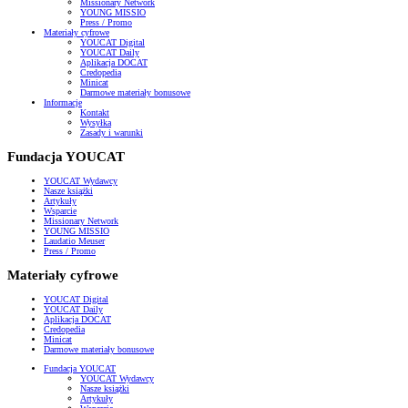
Missionary Network
YOUNG MISSIO
Press / Promo
Materiały cyfrowe
YOUCAT Digital
YOUCAT Daily
Aplikacja DOCAT
Credopedia
Minicat
Darmowe materiały bonusowe
Informacje
Kontakt
Wysyłka
Zasady i warunki
Fundacja YOUCAT
YOUCAT Wydawcy
Nasze książki
Artykuły
Wsparcie
Missionary Network
YOUNG MISSIO
Laudatio Meuser
Press / Promo
Materiały cyfrowe
YOUCAT Digital
YOUCAT Daily
Aplikacja DOCAT
Credopedia
Minicat
Darmowe materiały bonusowe
Fundacja YOUCAT
YOUCAT Wydawcy
Nasze książki
Artykuły