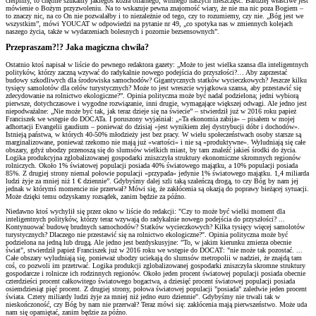
cierpimy, to chętnie szukamy jakiegoś kozła ofiarnego, winnego naszych nieszczęść. Bardziej właściwe jest
mówienie o Bożym przyzwoleniu. Na to wskazuje pewna znajomość wiary, że nie ma nic poza Bogiem –
to znaczy nic, na co On nie pozwalałby i to niezależnie od tego, czy to rozumiemy, czy nie. „Bóg jest we
wszystkim”, mówi YOUCAT w odpowiedzi na pytanie nr 49, „co spotyka nas w zmiennych kolejach
naszego życia, także w wydarzeniach bolesnych i pozornie bezsensownych”.
Przepraszam?!? Jaka magiczna chwila?
Ostatnio ktoś napisał w liście do pewnego redaktora gazety: „Może to jest wielka szansa dla inteligentnych
polityków, którzy zaczną wzywać do radykalnie nowego podejścia do przyszłości?… Aby zaprzestać
budowy szkodliwych dla środowiska samochodów? Gigantycznych statków wycieczkowych? Jeszcze kilku
tysięcy samolotów dla celów turystycznych? Może to jest wreszcie wyjątkowa szansa, aby przestawić się
zdecydowanie na rolnictwo ekologiczne?”. Opinia polityczna może być nadal podzielona; jedni wybiorą
pierwsze, dotychczasowe i wygodne rozwiązanie, inni drugie, wymagające większej odwagi. Ale jedno jest
niepodważalne: „Nie może być tak, jak teraz dzieje się na świecie” – stwierdził już w 2016 roku papież
Franciszek we wstępie do DOCATa. I poruszony wyjaśniał: „«Ta ekonomia zabija» – pisałem w mojej
adhortacji Evangelii gaudium – ponieważ do dzisiaj «jest wynikiem złej dystrybucji dóbr i dochodów».
Istnieją państwa, w których 40-50% młodzieży jest bez pracy. W wielu społeczeństwach osoby starsze są
marginalizowane, ponieważ rzekomo nie mają już «wartości» i nie są «produktywne». Wyludniają się całe
obszary, gdyż ubodzy przenoszą się do slumsów wielkich miast, by tam znaleźć jakieś środki do życia.
Logika produkcyjna zglobalizowanej gospodarki zniszczyła struktury ekonomiczne skromnych regionów
rolniczych. Około 1% światowej populacji posiada 40% światowego majątku, a 10% populacji posiada
85%. Z drugiej strony niemal połowie populacji «przypada» jedynie 1% światowego majątku. 1,4 miliarda
ludzi żyje za mniej niż 1 € dziennie”. Gdybyśmy dalej szli taką szaleńczą drogą, to czy Bóg by nam jej
jednak w którymś momencie nie przerwał? Mówi się, że zakłócenia są okazją do poprawy bieżącej sytuacji.
Może dzięki temu odzyskamy rozsądek, zanim będzie za późno.
Niedawno ktoś wychylił się przez okno w liście do redakcji: "Czy to może być wielki moment dla
inteligentnych polityków, którzy teraz wzywają do radykalnie nowego podejścia do przyszłości? ...
Kontynuować budowę brudnych samochodów? Statków wycieczkowych? Kilka tysięcy więcej samolotów
turystycznych? Dlaczego nie przestawić się na rolnictwo ekologiczne?". Opinia polityczna może być
podzielona na jedną lub drugą. Ale jedno jest bezdyskusyjne: "To, w jakim kierunku zmierza obecnie
świat", stwierdził papież Franciszek już w 2016 roku we wstępie do DOCAT: "nie może tak pozostać. ...
Całe obszary wyludniają się, ponieważ ubodzy uciekają do slumsów metropolii w nadziei, że znajdą tam
coś, co pozwoli im przetrwać. Logika produkcji zglobalizowanej gospodarki zniszczyła skromne struktury
gospodarcze i rolnicze ich rodzinnych regionów. Około jeden procent światowej populacji posiada obecnie
czterdzieści procent całkowitego światowego bogactwa, a dziesięć procent światowej populacji posiada
osiemdziesiąt pięć procent. Z drugiej strony, połowa światowej populacji "posiada" zaledwie jeden procent
świata. Cztery miliardy ludzi żyje za mniej niż jedno euro dziennie". Gdybyśmy nie trwali tak w
nieskończoność, czy Bóg by nam nie przerwał? Teraz mówi się: zakłócenia mają pierwszeństwo. Może uda
nam się opamiętać, zanim będzie za późno.