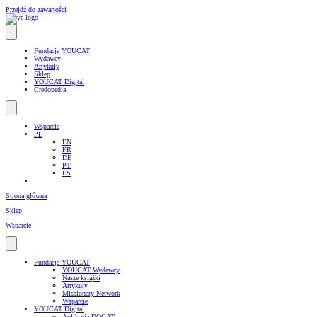
Przejdź do zawartości
Fundacja YOUCAT
Wydawcy
Artykuły
Sklep
YOUCAT Digital
Credopedia
Wsparcie
PL
EN
FR
DE
PT
ES
Strona główna
Sklep
Wsparcie
Fundacja YOUCAT
YOUCAT Wydawcy
Nasze książki
Artykuły
Missionary Network
Wsparcie
YOUCAT Digital
Aplikacja DOCAT