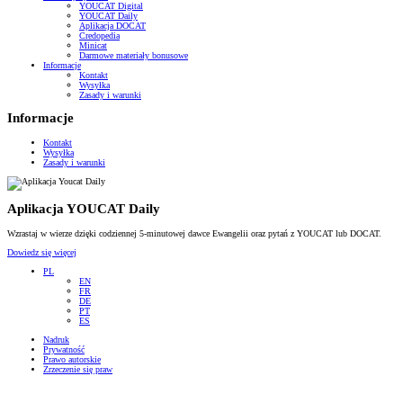
YOUCAT Digital
YOUCAT Daily
Aplikacja DOCAT
Credopedia
Minicat
Darmowe materiały bonusowe
Informacje
Kontakt
Wysyłka
Zasady i warunki
Informacje
Kontakt
Wysyłka
Zasady i warunki
Aplikacja YOUCAT Daily
Wzrastaj w wierze dzięki codziennej 5-minutowej dawce Ewangelii oraz pytań z YOUCAT lub DOCAT.
Dowiedz się więcej
PL
EN
FR
DE
PT
ES
Nadruk
Prywatność
Prawo autorskie
Zrzeczenie się praw