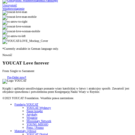
Uroczystość
Wniebowstąpienie
*Currently available in German language only.
Nowość
YOUCAT Love forever
From Single to Sacrament
Pre-Order now*
Książki i aplikacje umożliwiające poznanie wiary katolickiej w łatwy i atrakcyjny sposób. Zawartość jest
oficjalnie sprawdzona i potwierdzona przez Kongregację Nauki Wiary w Rzymie.
©2023 YOUCAT Foundation. Wszelkie prawa zastrzeżone.
Fundacja YOUCAT
YOUCAT Wydawcy
Nasze książki
Artykuły
Wsparcie
Missionary Network
YOUNG MISSIO
Press / Promo
Materiały cyfrowe
YOUCAT Digital