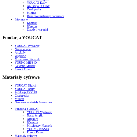
YOUCAT Daily
Aplikacja DOCAT
Credopedia
Minicat
Darmowe materiały bonusowe
Informacje
Kontakt
Wysyłka
Zasady i warunki
Fundacja YOUCAT
YOUCAT Wydawcy
Nasze książki
Artykuły
Wsparcie
Missionary Network
YOUNG MISSIO
Laudatio Meuser
Press / Promo
Materiały cyfrowe
YOUCAT Digital
YOUCAT Daily
Aplikacja DOCAT
Credopedia
Minicat
Darmowe materiały bonusowe
Fundacja YOUCAT
YOUCAT Wydawcy
Nasze książki
Artykuły
Wsparcie
Missionary Network
YOUNG MISSIO
Press / Promo
Materiały cyfrowe