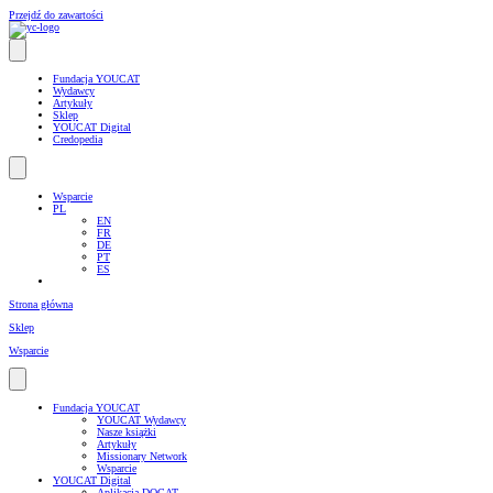
Przejdź do zawartości
Fundacja YOUCAT
Wydawcy
Artykuły
Sklep
YOUCAT Digital
Credopedia
Wsparcie
PL
EN
FR
DE
PT
ES
Strona główna
Sklep
Wsparcie
Fundacja YOUCAT
YOUCAT Wydawcy
Nasze książki
Artykuły
Missionary Network
Wsparcie
YOUCAT Digital
Aplikacja DOCAT