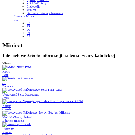
YOUCAT Daily
Credopedia
Minicat
Darmowe materiały bonusowe
Laudatio Meuser
PL
EN
FR
DE
PT
ES
Minicat
Internetowe źródło informacji na temat wiary katolickiej
Minicat
Piotr i
Paul
Jan
Baptysta
Uroczystość Serca Jezusowego
Jezus
Korpus
Christi
Niedziela Trójcy Świętej:
Bóg jest miłością
Urodziny
Kościół