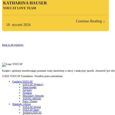
KATHARINA HAUSER
YOUCAT LOVE TEAM
Continue Reading
18. styczeń 2024
Back to all greetings
Książki i aplikacje umożliwiające poznanie wiary katolickiej w łatwy i atrakcyjny sposób. Zawartość jest o
©2023 YOUCAT Foundation. Wszelkie prawa zastrzeżone.
Fundacja YOUCAT
YOUCAT Wydawcy
Nasze książki
Artykuły
Wsparcie
Missionary Network
YOUNG MISSIO
Press / Promo
Materiały cyfrowe
YOUCAT Digital
YOUCAT Daily
Aplikacja DOCAT