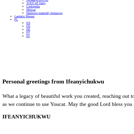
YOUCAT Daily
Credopedia
Minicat
Darmowe materiały bonusowe
Laudatio Meuser
PL
EN
FR
DE
PT
ES
Personal greetings from
Ifeanyichukwu
What a legacy of beautiful work you created, reaching out t
as we continue to use Youcat. May the good Lord bless you a
IFEANYICHUKWU