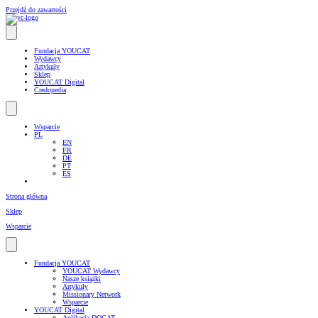
Przejdź do zawartości
Fundacja YOUCAT
Wydawcy
Artykuły
Sklep
YOUCAT Digital
Credopedia
Wsparcie
PL
EN
FR
DE
PT
ES
Strona główna
Sklep
Wsparcie
Fundacja YOUCAT
YOUCAT Wydawcy
Nasze książki
Artykuły
Missionary Network
Wsparcie
YOUCAT Digital
Aplikacja DOCAT