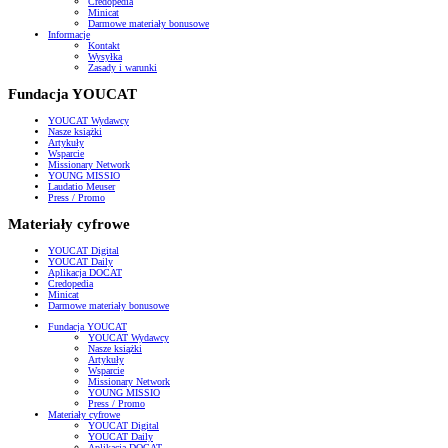
Credopedia
Minicat
Darmowe materiały bonusowe
Informacje
Kontakt
Wysyłka
Zasady i warunki
Fundacja YOUCAT
YOUCAT Wydawcy
Nasze książki
Artykuły
Wsparcie
Missionary Network
YOUNG MISSIO
Laudatio Meuser
Press / Promo
Materiały cyfrowe
YOUCAT Digital
YOUCAT Daily
Aplikacja DOCAT
Credopedia
Minicat
Darmowe materiały bonusowe
Fundacja YOUCAT
YOUCAT Wydawcy
Nasze książki
Artykuły
Wsparcie
Missionary Network
YOUNG MISSIO
Press / Promo
Materiały cyfrowe
YOUCAT Digital
YOUCAT Daily
Aplikacja DOCAT