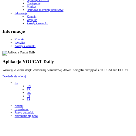
Credopedia
Minicat
Darmowe materiały bonusowe
Informacje
Kontakt
Wysyłka
Zasady i warunki
Informacje
Kontakt
Wysyłka
Zasady i warunki
Aplikacja YOUCAT Daily
Wzrastaj w wierze dzięki codziennej 5-minutowej dawce Ewangelii oraz pytań z YOUCAT lub DOCAT.
Dowiedz się więcej
PL
EN
FR
DE
PT
ES
Nadruk
Prywatność
Prawo autorskie
Zrzeczenie się praw