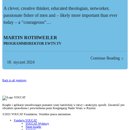
A clever, creative thinker, educated theologian, networker,
passionate fisher of men and – likely more important than ever
today – a "courageous"…
MARTIN ROTHWEILER
PROGRAMMDIREKTOR EWTN.TV
Continue Reading
18. styczeń 2024
Back to all greetings
Książki i aplikacje umożliwiające poznanie wiary katolickiej w łatwy i atrakcyjny sposób. Zawartość jest
oficjalnie sprawdzona i potwierdzona przez Kongregację Nauki Wiary w Rzymie.
©2023 YOUCAT Foundation. Wszelkie prawa zastrzeżone.
Fundacja YOUCAT
YOUCAT Wydawcy
Nasze książki
Artykuły