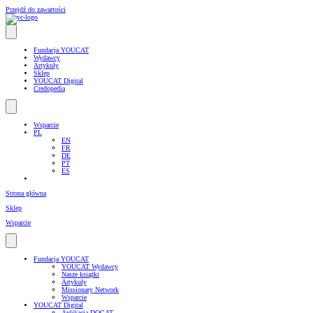
Przejdź do zawartości
Fundacja YOUCAT
Wydawcy
Artykuły
Sklep
YOUCAT Digital
Credopedia
Wsparcie
PL
EN
FR
DE
PT
ES
Strona główna
Sklep
Wsparcie
Fundacja YOUCAT
YOUCAT Wydawcy
Nasze książki
Artykuły
Missionary Network
Wsparcie
YOUCAT Digital
Aplikacja DOCAT