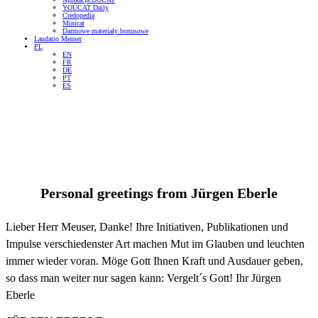
YOUCAT Daily
Credopedia
Minicat
Darmowe materiały bonusowe
Laudatio Meuser
PL
EN
FR
DE
PT
ES
Personal greetings from
Jürgen Eberle
Lieber Herr Meuser, Danke! Ihre Initiativen, Publikationen und
Impulse verschiedenster Art machen Mut im Glauben und leuchten
immer wieder voran. Möge Gott Ihnen Kraft und Ausdauer geben,
so dass man weiter nur sagen kann: Vergelt´s Gott! Ihr Jürgen
Eberle