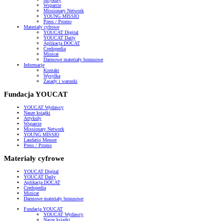
Wsparcie
Missionary Network
YOUNG MISSIO
Press / Promo
Materiały cyfrowe
YOUCAT Digital
YOUCAT Daily
Aplikacja DOCAT
Credopedia
Minicat
Darmowe materiały bonusowe
Informacje
Kontakt
Wysyłka
Zasady i warunki
Fundacja YOUCAT
YOUCAT Wydawcy
Nasze książki
Artykuły
Wsparcie
Missionary Network
YOUNG MISSIO
Laudatio Meuser
Press / Promo
Materiały cyfrowe
YOUCAT Digital
YOUCAT Daily
Aplikacja DOCAT
Credopedia
Minicat
Darmowe materiały bonusowe
Fundacja YOUCAT
YOUCAT Wydawcy
Nasze książki