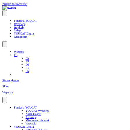
Przejdź do zawartości
Fundacja YOUCAT
Wydawcy
Artykuły
Sklep
YOUCAT Digital
Credopedia
Wsparcie
PL
EN
FR
DE
PT
ES
Strona główna
Sklep
Wsparcie
Fundacja YOUCAT
YOUCAT Wydawcy
Nasze książki
Artykuły
Missionary Network
Wsparcie
YOUCAT Digital
Aplikacja DOCAT