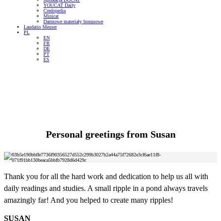
YOUCAT Daily
Credopedia
Minicat
Darmowe materiały bonusowe
Laudatio Meuser
PL
EN
FR
DE
PT
ES
Personal greetings from
Susan
Thank you for all the hard work and dedication to help us all with
daily readings and studies. A small ripple in a pond always travels
amazingly far! And you helped to create many ripples!
SUSAN