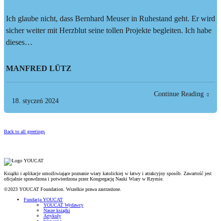
Ich glaube nicht, dass Bernhard Meuser in Ruhestand geht. Er wird
sicher weiter mit Herzblut seine tollen Projekte begleiten. Ich habe
dieses…
MANFRED LÜTZ
Continue Reading
18. styczeń 2024
Back to all greetings
Książki i aplikacje umożliwiające poznanie wiary katolickiej w łatwy i atrakcyjny sposób. Zawartość jest
oficjalnie sprawdzona i potwierdzona przez Kongregację Nauki Wiary w Rzymie.
©2023 YOUCAT Foundation. Wszelkie prawa zastrzeżone.
Fundacja YOUCAT
YOUCAT Wydawcy
Nasze książki
Artykuły