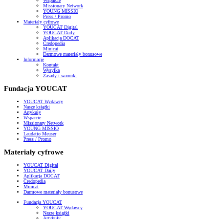
Wsparcie
Missionary Network
YOUNG MISSIO
Press / Promo
Materiały cyfrowe
YOUCAT Digital
YOUCAT Daily
Aplikacja DOCAT
Credopedia
Minicat
Darmowe materiały bonusowe
Informacje
Kontakt
Wysyłka
Zasady i warunki
Fundacja YOUCAT
YOUCAT Wydawcy
Nasze książki
Artykuły
Wsparcie
Missionary Network
YOUNG MISSIO
Laudatio Meuser
Press / Promo
Materiały cyfrowe
YOUCAT Digital
YOUCAT Daily
Aplikacja DOCAT
Credopedia
Minicat
Darmowe materiały bonusowe
Fundacja YOUCAT
YOUCAT Wydawcy
Nasze książki
Artykuły