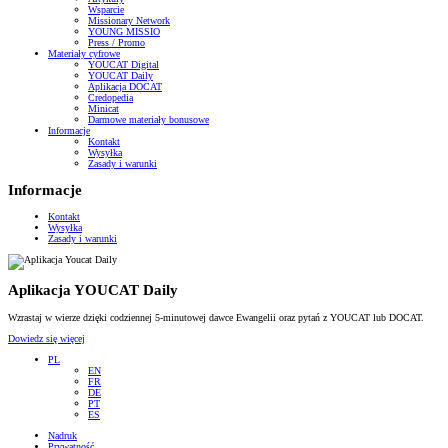
Wsparcie
Missionary Network
YOUNG MISSIO
Press / Promo
Materiały cyfrowe
YOUCAT Digital
YOUCAT Daily
Aplikacja DOCAT
Credopedia
Minicat
Darmowe materiały bonusowe
Informacje
Kontakt
Wysyłka
Zasady i warunki
Informacje
Kontakt
Wysyłka
Zasady i warunki
Aplikacja YOUCAT Daily
Wzrastaj w wierze dzięki codziennej 5-minutowej dawce Ewangelii oraz pytań z YOUCAT lub DOCAT.
Dowiedz się więcej
PL
EN
FR
DE
PT
ES
Nadruk
Prywatność