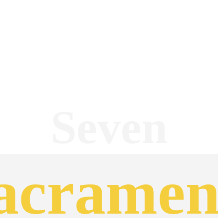
Seven
acramen