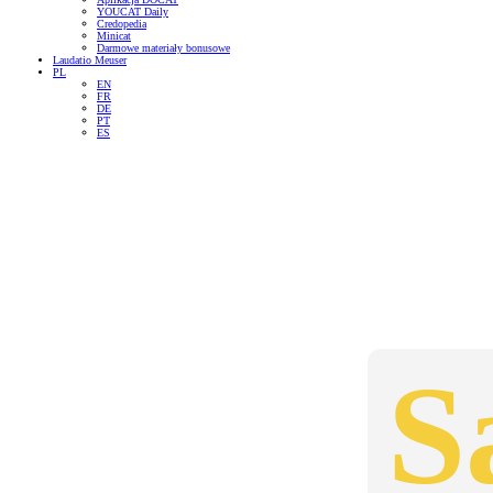
YOUCAT Daily
Credopedia
Minicat
Darmowe materiały bonusowe
Laudatio Meuser
PL
EN
FR
DE
PT
ES
S