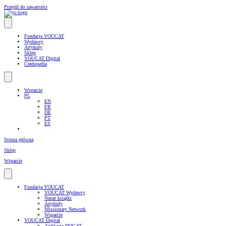
Przejdź do zawartości
Fundacja YOUCAT
Wydawcy
Artykuły
Sklep
YOUCAT Digital
Credopedia
Wsparcie
PL
EN
FR
DE
PT
ES
Strona główna
Sklep
Wsparcie
Fundacja YOUCAT
YOUCAT Wydawcy
Nasze książki
Artykuły
Missionary Network
Wsparcie
YOUCAT Digital
Aplikacja DOCAT