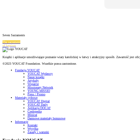
Seven Sacraments
The sacrament
of baptism
Książki i aplikacje umożliwiające poznanie wiary katolickiej w łatwy i atrakcyjny sposób. Zawartość jest o
©2023 YOUCAT Foundation. Wszelkie prawa zastrzeżone.
Fundacja YOUCAT
YOUCAT Wydawcy
Nasze książki
Artykuły
Wsparcie
Missionary Network
YOUNG MISSIO
Press / Promo
Materiały cyfrowe
YOUCAT Digital
YOUCAT Daily
Aplikacja DOCAT
Credopedia
Minicat
Darmowe materiały bonusowe
Informacje
Kontakt
Wysyłka
Zasady i warunki