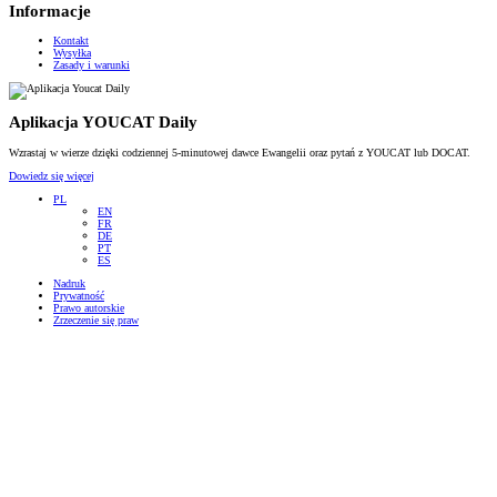
Informacje
Kontakt
Wysyłka
Zasady i warunki
Aplikacja YOUCAT Daily
Wzrastaj w wierze dzięki codziennej 5-minutowej dawce Ewangelii oraz pytań z YOUCAT lub DOCAT.
Dowiedz się więcej
PL
EN
FR
DE
PT
ES
Nadruk
Prywatność
Prawo autorskie
Zrzeczenie się praw